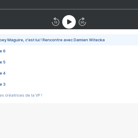
bey Maguire, c'est lui ! Rencontre avec Damien Witecka
e 6
e 5
e 4
e 3
s créatrices de la VF !
e 2
e 1
e Mektoub My Love arrive enfin ! Rencontre avec Shaïn Boumedine et Sal