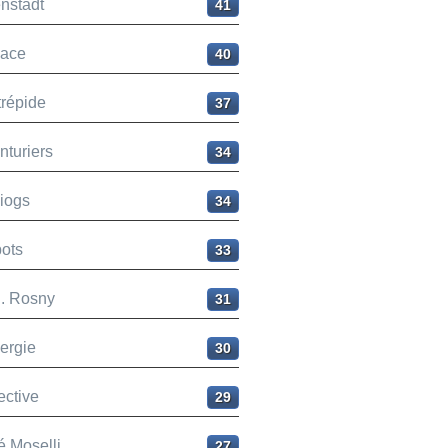
nstadt
41
ace
40
trépide
37
nturiers
34
liogs
34
ots
33
H. Rosny
31
ergie
30
ective
29
é Moselli
27