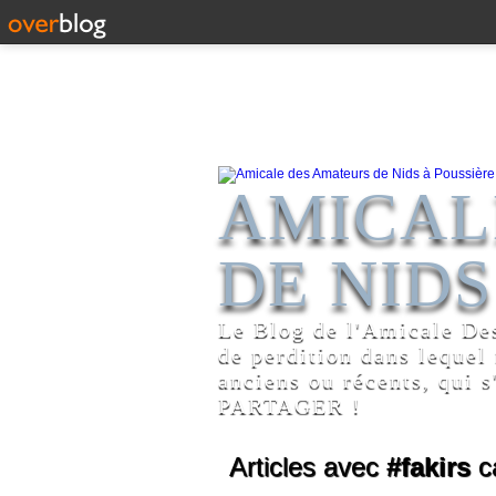
AMICAL
DE NIDS
Le Blog de l'Amicale De
de perdition dans lequel
anciens ou récents, qui s
PARTAGER !
Articles avec
#fakirs
c