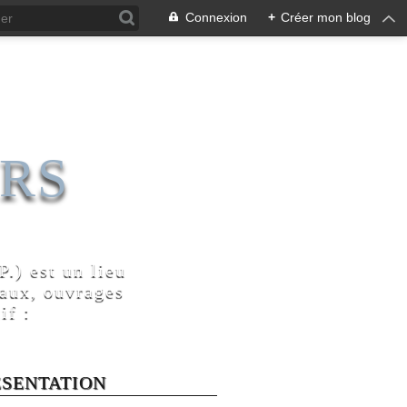
Connexion
+
Créer mon blog
RS
.) est un lieu
naux, ouvrages
if :
ÉSENTATION