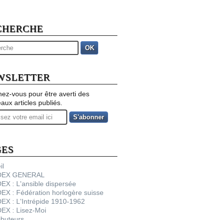
CHERCHE
OK
WSLETTER
ez-vous pour être averti des
aux articles publiés.
GES
il
NDEX GENERAL
DEX : L'ansible dispersée
DEX : Fédération horlogère suisse
DEX : L'Intrépide 1910-1962
DEX : Lisez-Moi
ibuteurs