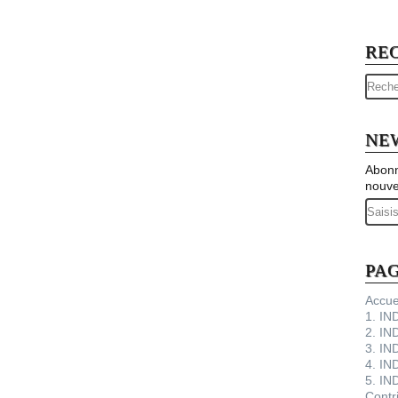
RE
NE
Abonn
nouve
Email
PA
Accue
1. I
2. IN
3. IN
4. IN
5. IN
Contr