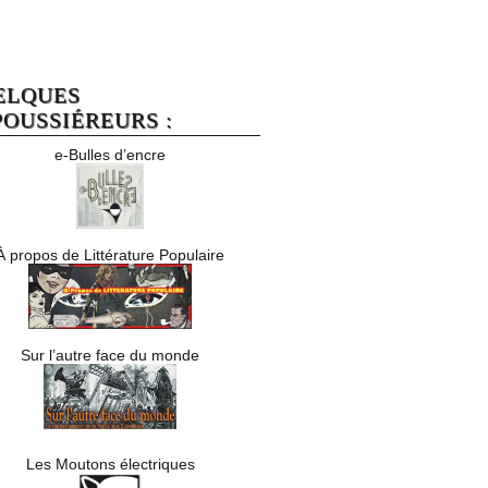
ELQUES
OUSSIÉREURS :
e-Bulles d’encre
À propos de Littérature Populaire
Sur l’autre face du monde
Les Moutons électriques