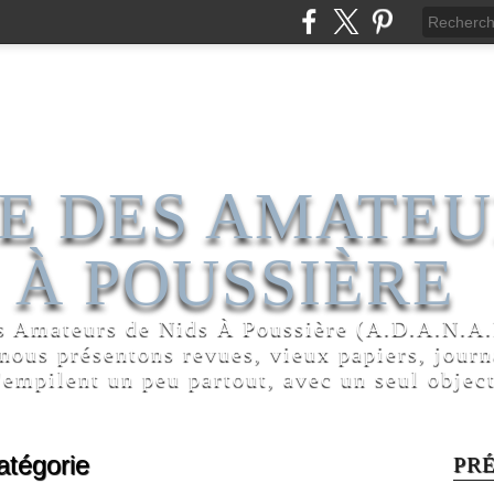
E DES AMATEU
 À POUSSIÈRE
s Amateurs de Nids À Poussière (A.D.A.N.A.P
 nous présentons revues, vieux papiers, jour
'empilent un peu partout, avec un seul object
atégorie
PR