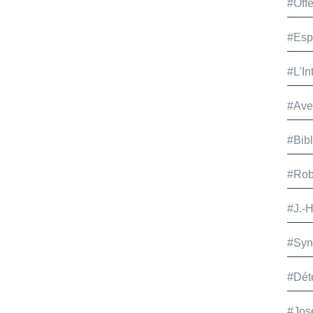
#Offe
#Esp
#L'In
#Ave
#Bib
#Rob
#J.-
#Syn
#Dét
#Jos