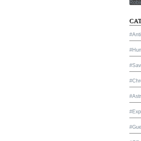
CA
#Ant
#Hu
#Sav
#Chr
#Ast
#Exp
#Gue