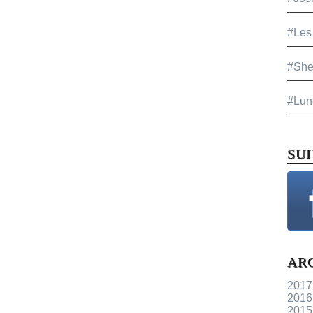
#Les
#She
#Lun
SU
AR
2017
2016
2015