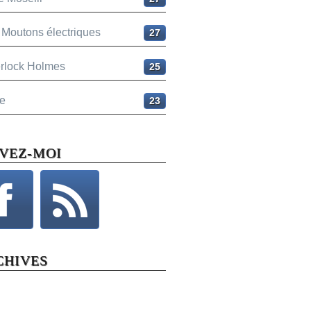
 Moutons électriques
27
rlock Holmes
25
e
23
IVEZ-MOI
CHIVES