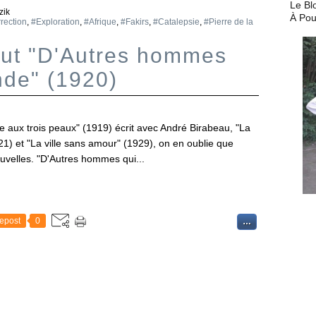
Le Bl
zik
À Pou
rection
,
#Exploration
,
#Afrique
,
#Fakirs
,
#Catalepsie
,
#Pierre de la
atut "D'Autres hommes
nde" (1920)
aux trois peaux" (1919) écrit avec André Birabeau, "La
21) et "La ville sans amour" (1929), on en oublie que
ouvelles. "D'Autres hommes qui...
epost
0
…