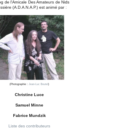
og de l'Amicale Des Amateurs de Nids
ssière (A.D.A.N.A.P.) est animé par :
(Photographie :
Jean-Luc Boutel
)
Christine Luce
Samuel Minne
Fabrice Mundzik
Liste des contributeurs