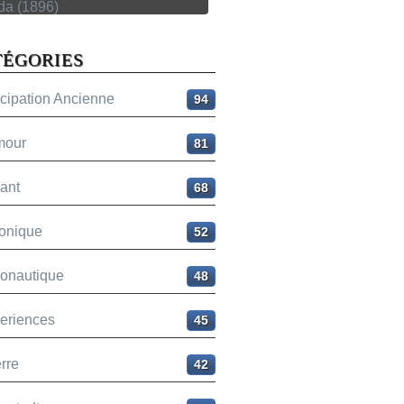
TÉGORIES
icipation Ancienne
94
mour
81
ant
68
onique
52
ronautique
48
eriences
45
rre
42