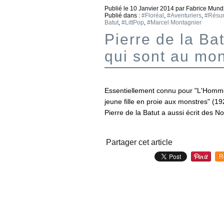
Publié le
10 Janvier 2014
par Fabrice Mund
Publié dans :
#Floréal
,
#Aventuriers
,
#Résur
Batut
,
#LittPop
,
#Marcel Montagnier
Pierre de la B
qui sont au mo
Essentiellement connu pour "L'Homme 
jeune fille en proie aux monstres" (19
Pierre de la Batut a aussi écrit des N
Partager cet article
R