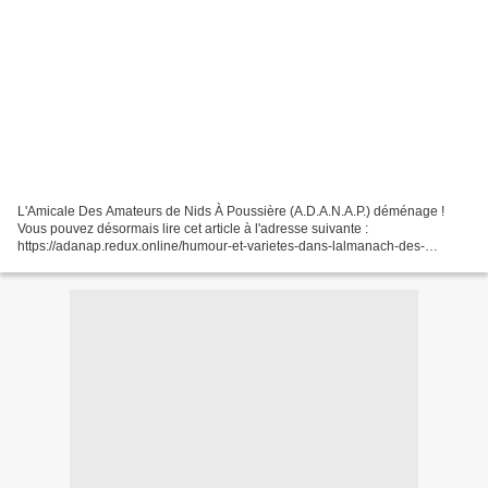
L'Amicale Des Amateurs de Nids À Poussière (A.D.A.N.A.P.) déménage !
Vous pouvez désormais lire cet article à l'adresse suivante :
https://adanap.redux.online/humour-et-varietes-dans-lalmanach-des-
magasins-bon-marche-en-1900/ Au Bon Marché, maison Aristide...