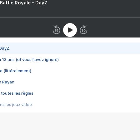
 Battle Royale - DayZ
 DayZ
 a 13 ans (et vous l'avez ignoré)
e (littéralement)
im Rayan
 toutes les règles
s les jeux vidéo
us choquant de Rockstar ? - Le scandale BULLY
e plus moche de Steam
du RÊVE tourne au CAUCHEMAR