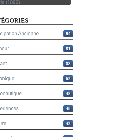
TÉGORIES
icipation Ancienne
94
mour
81
ant
68
onique
52
ronautique
48
eriences
45
rre
42