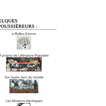
ELQUES
OUSSIÉREURS :
e-Bulles d’encre
À propos de Littérature Populaire
Sur l’autre face du monde
Les Moutons électriques