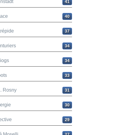
nstadt
41
ace
40
trépide
37
nturiers
34
liogs
34
ots
33
H. Rosny
31
ergie
30
ective
29
é Moselli
27