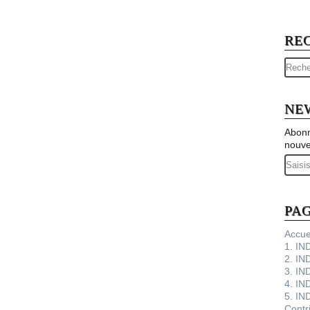
RE
NE
Abonn
nouve
Email
PA
Accue
1. I
2. IN
3. IN
4. IN
5. IN
Contr