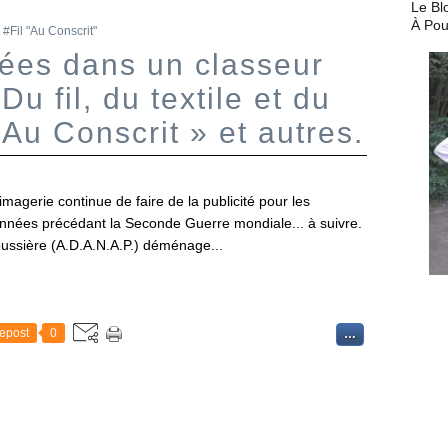
Le Bl
À Pou
,
#Fil "Au Conscrit"
vées dans un classeur
Du fil, du textile et du
 Au Conscrit » et autres.
imagerie continue de faire de la publicité pour les
s années précédant la Seconde Guerre mondiale... à suivre.
ussière (A.D.A.N.A.P.) déménage...
epost
0
…