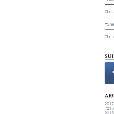
#Les
#She
#Lun
SU
AR
2017
2016
2015