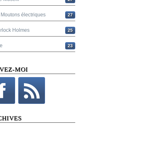
 Moutons électriques
27
rlock Holmes
25
e
23
IVEZ-MOI
CHIVES