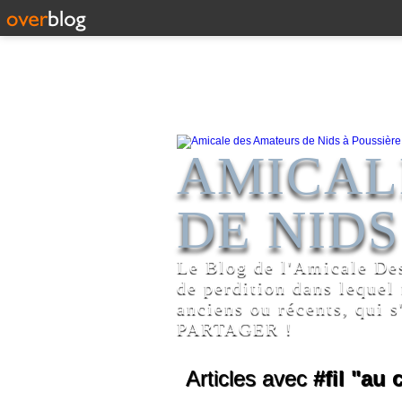
AMICAL
DE NIDS
Le Blog de l'Amicale De
de perdition dans lequel
anciens ou récents, qui s
PARTAGER !
Articles avec
#fil "au 