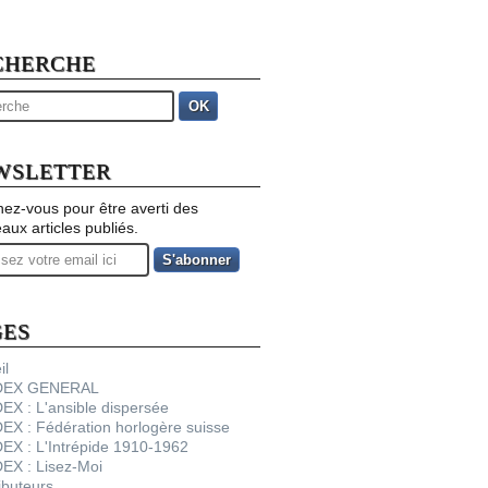
CHERCHE
OK
WSLETTER
ez-vous pour être averti des
aux articles publiés.
GES
il
NDEX GENERAL
DEX : L'ansible dispersée
DEX : Fédération horlogère suisse
DEX : L'Intrépide 1910-1962
DEX : Lisez-Moi
ibuteurs