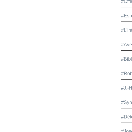
#Offe
#Esp
#L'In
#Ave
#Bib
#Rob
#J.-
#Syn
#Dét
#Jos