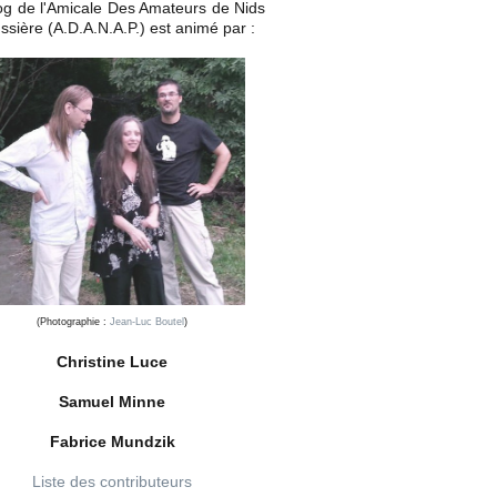
og de l'Amicale Des Amateurs de Nids
ssière (A.D.A.N.A.P.) est animé par :
(Photographie :
Jean-Luc Boutel
)
Christine Luce
Samuel Minne
Fabrice Mundzik
Liste des contributeurs