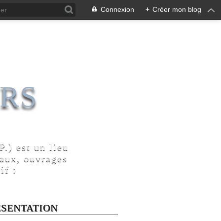
Connexion
+
Créer mon blog
RS
.) est un lieu
naux, ouvrages
if :
ÉSENTATION