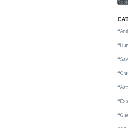
CA
#Ant
#Hu
#Sav
#Chr
#Ast
#Exp
#Gue