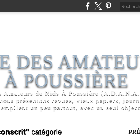
E DES AMATEU
 À POUSSIÈRE
s Amateurs de Nids À Poussière (A.D.A.N.A.P
 nous présentons revues, vieux papiers, jour
'empilent un peu partout, avec un seul object
conscrit"
catégorie
PR