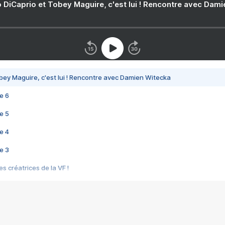
 DiCaprio et Tobey Maguire, c'est lui ! Rencontre avec Dam
bey Maguire, c'est lui ! Rencontre avec Damien Witecka
e 6
e 5
e 4
e 3
s créatrices de la VF !
e 2
e 1
e Mektoub My Love arrive enfin ! Rencontre avec Shaïn Boumedine et Sal