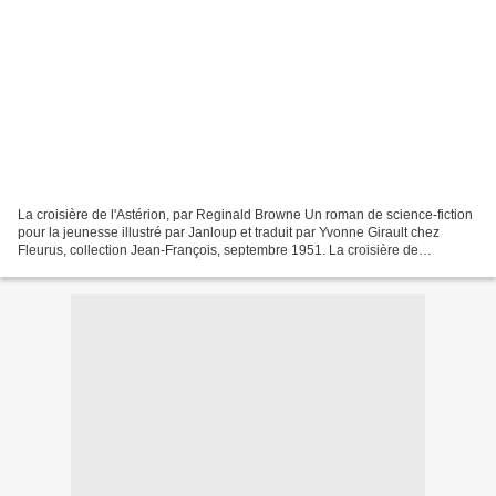
La croisière de l'Astérion, par Reginald Browne Un roman de science-fiction
pour la jeunesse illustré par Janloup et traduit par Yvonne Girault chez
Fleurus, collection Jean-François, septembre 1951. La croisière de
l'Astérion, par Reginald Browne - Fleurus,...