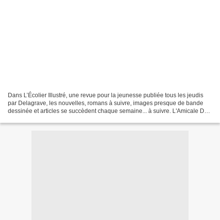
Dans L’Écolier Illustré, une revue pour la jeunesse publiée tous les jeudis
par Delagrave, les nouvelles, romans à suivre, images presque de bande
dessinée et articles se succèdent chaque semaine... à suivre. L'Amicale Des
Amateurs de Nids À Poussière...