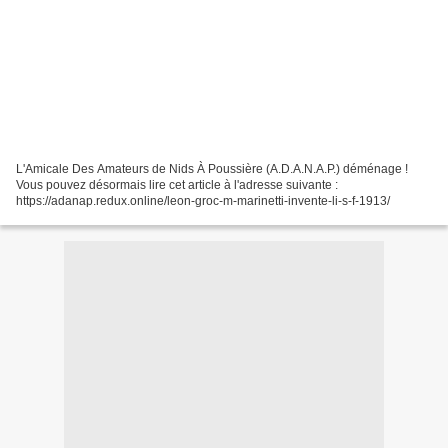
L'Amicale Des Amateurs de Nids À Poussière (A.D.A.N.A.P.) déménage !
Vous pouvez désormais lire cet article à l'adresse suivante :
https://adanap.redux.online/leon-groc-m-marinetti-invente-li-s-f-1913/