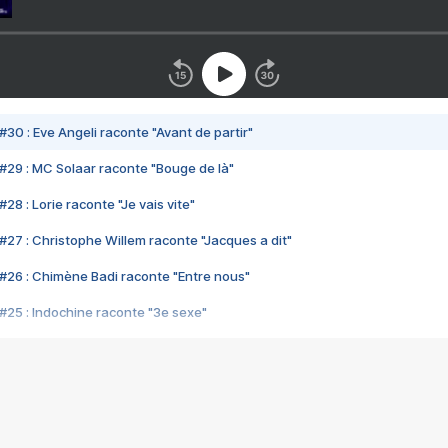
#30 : Eve Angeli raconte "Avant de partir"
#29 : MC Solaar raconte "Bouge de là"
28 : Lorie raconte "Je vais vite"
#27 : Christophe Willem raconte "Jacques a dit"
#26 : Chimène Badi raconte "Entre nous"
#25 : Indochine raconte "3e sexe"
#24 : Zaho raconte "C'est chelou"
#23 : Patrick Bruel raconte "Au café des délices"
#22 : Kyo raconte "Le chemin"