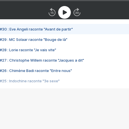
#30 : Eve Angeli raconte "Avant de partir"
#29 : MC Solaar raconte "Bouge de là"
28 : Lorie raconte "Je vais vite"
#27 : Christophe Willem raconte "Jacques a dit"
#26 : Chimène Badi raconte "Entre nous"
#25 : Indochine raconte "3e sexe"
#24 : Zaho raconte "C'est chelou"
#23 : Patrick Bruel raconte "Au café des délices"
#22 : Kyo raconte "Le chemin"
#21 : Nolwenn Leroy raconte "Cassé"