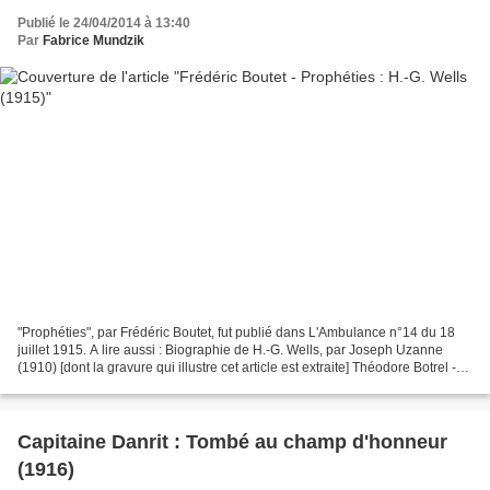
Publié le 24/04/2014 à 13:40
Par
Fabrice Mundzik
"Prophéties", par Frédéric Boutet, fut publié dans L'Ambulance n°14 du 18
juillet 1915. A lire aussi : Biographie de H.-G. Wells, par Joseph Uzanne
(1910) [dont la gravure qui illustre cet article est extraite] Théodore Botrel -
L'Aigle et le Tigre in...
Capitaine Danrit : Tombé au champ d'honneur
(1916)