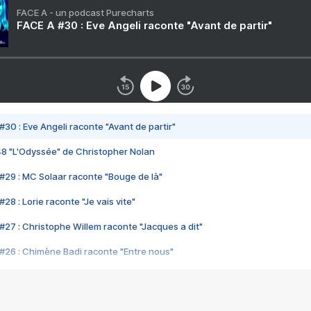
FACE A - un podcast Purecharts
FACE A #30 : Eve Angeli raconte "Avant de partir"
#30 : Eve Angeli raconte "Avant de partir"
48 "L'Odyssée" de Christopher Nolan
#29 : MC Solaar raconte "Bouge de là"
28 : Lorie raconte "Je vais vite"
#27 : Christophe Willem raconte "Jacques a dit"
#26 : Chimène Badi raconte "Entre nous"
#25 : Indochine raconte "3e sexe"
#24 : Zaho raconte "C'est chelou"