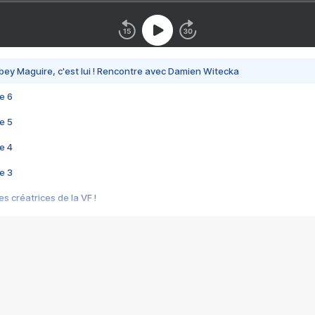
bey Maguire, c'est lui ! Rencontre avec Damien Witecka
e 6
e 5
e 4
e 3
s créatrices de la VF !
e 2
e 1
e Mektoub My Love arrive enfin ! Rencontre avec Shaïn Boumedine et Sal
i : après Toni en famille