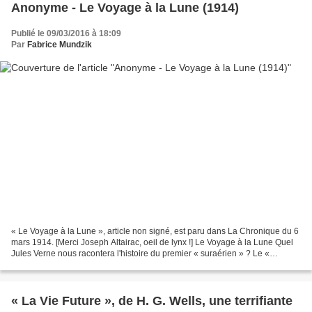
Anonyme - Le Voyage à la Lune (1914)
Publié le 09/03/2016 à 18:09
Par
Fabrice Mundzik
« Le Voyage à la Lune », article non signé, est paru dans La Chronique du 6
mars 1914. [Merci Joseph Altairac, oeil de lynx !] Le Voyage à la Lune Quel
Jules Verne nous racontera l'histoire du premier « suraérien » ? Le «
suraérien » serait à l'aéroplane...
« La Vie Future », de H. G. Wells, une terrifiante