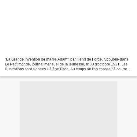
"La Grande invention de maître Adam", par Henri de Forge, fut publié dans
Le Petit monde, journal mensuel de la jeunesse, n°33 d'octobre 1921. Les
illustrations sont signées Hélène Piton. Au temps où l'on chassait à courre le
lièvre dans cette partie...