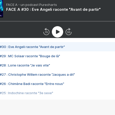
FACE A - un podcast Purecharts
FACE A #30 : Eve Angeli raconte "Avant de partir"
#30 : Eve Angeli raconte "Avant de partir"
#29 : MC Solaar raconte "Bouge de là"
28 : Lorie raconte "Je vais vite"
#27 : Christophe Willem raconte "Jacques a dit"
#26 : Chimène Badi raconte "Entre nous"
#25 : Indochine raconte "3e sexe"
#24 : Zaho raconte "C'est chelou"
#23 : Patrick Bruel raconte "Au café des délices"