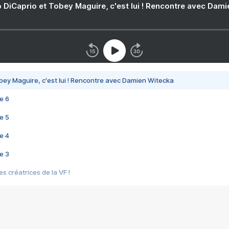
 DiCaprio et Tobey Maguire, c'est lui ! Rencontre avec Dam
bey Maguire, c'est lui ! Rencontre avec Damien Witecka
e 6
e 5
e 4
e 3
s créatrices de la VF !
e 2
e 1
e Mektoub My Love arrive enfin ! Rencontre avec Shaïn Boumedine et Sal