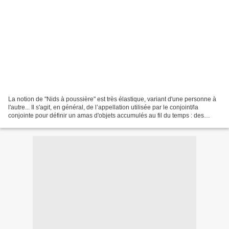
La notion de "Nids à poussière" est très élastique, variant d'une personne à
l'autre... Il s'agit, en général, de l’appellation utilisée par le conjoint/la
conjointe pour définir un amas d'objets accumulés au fil du temps : des
bouquins, figurines, dvd,...