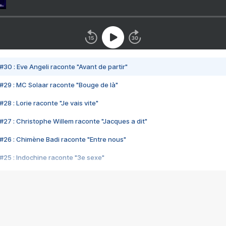
#30 : Eve Angeli raconte "Avant de partir"
#29 : MC Solaar raconte "Bouge de là"
28 : Lorie raconte "Je vais vite"
#27 : Christophe Willem raconte "Jacques a dit"
#26 : Chimène Badi raconte "Entre nous"
#25 : Indochine raconte "3e sexe"
#24 : Zaho raconte "C'est chelou"
#23 : Patrick Bruel raconte "Au café des délices"
#22 : Kyo raconte "Le chemin"