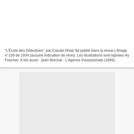
"L’École des Détectives", par Claude Orval, fut publié dans la revue L'Image
n°109 de 1934 (aucune indication de mois). Les illustrations sont signées Hy
Fournier. A lire aussi : Jean Bréchal - L'Agence d'assassinats (1899)
Georges Auriol - Éclatante...