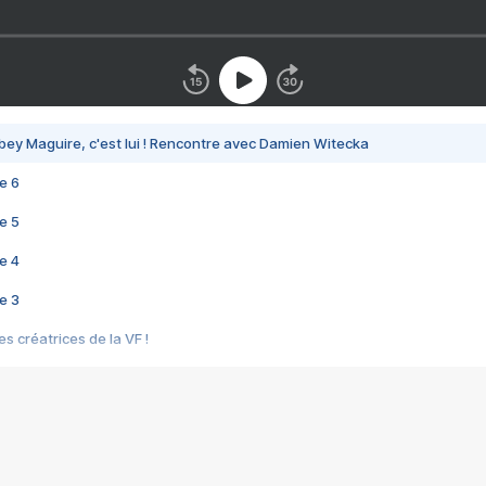
bey Maguire, c'est lui ! Rencontre avec Damien Witecka
e 6
e 5
e 4
e 3
s créatrices de la VF !
e 2
e 1
e Mektoub My Love arrive enfin ! Rencontre avec Shaïn Boumedine et Sal