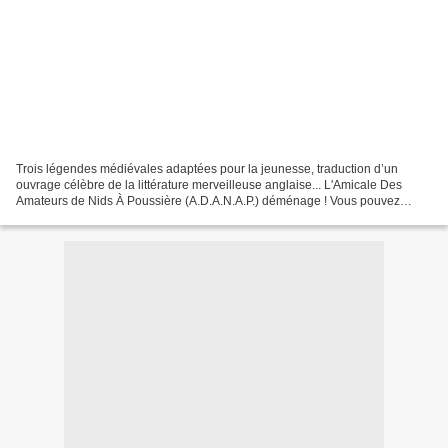
Trois légendes médiévales adaptées pour la jeunesse, traduction d’un
ouvrage célèbre de la littérature merveilleuse anglaise... L'Amicale Des
Amateurs de Nids À Poussière (A.D.A.N.A.P.) déménage ! Vous pouvez
désormais lire cet article à l'adresse suivante...