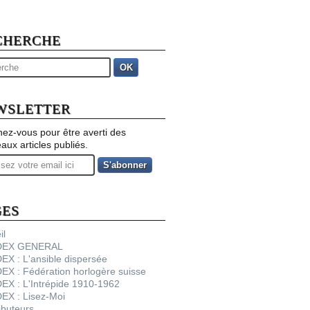
CHERCHE
OK
WSLETTER
ez-vous pour être averti des
aux articles publiés.
GES
il
NDEX GENERAL
DEX : L'ansible dispersée
DEX : Fédération horlogère suisse
DEX : L'Intrépide 1910-1962
DEX : Lisez-Moi
ibuteurs