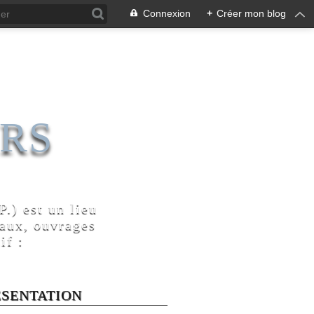
Connexion
+
Créer mon blog
RS
.) est un lieu
naux, ouvrages
if :
ÉSENTATION