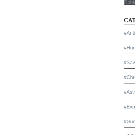
CA
#Ant
#Hu
#Sav
#Chr
#Ast
#Exp
#Gue