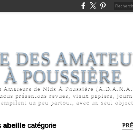
E DES AMATEU
 À POUSSIÈRE
s Amateurs de Nids À Poussière (A.D.A.N.A.P
 nous présentons revues, vieux papiers, jour
'empilent un peu partout, avec un seul object
 abeille
catégorie
PR