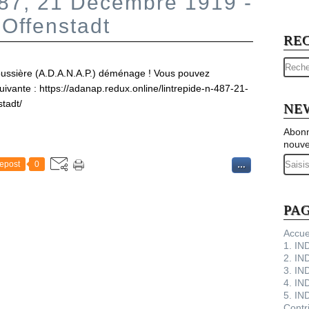
487, 21 Décembre 1919 -
 Offenstadt
RE
ussière (A.D.A.N.A.P.) déménage ! Vous pouvez
suivante : https://adanap.redux.online/lintrepide-n-487-21-
tadt/
NE
Abonn
nouve
Email
epost
0
…
PA
Accue
1. I
2. IN
3. IN
4. IN
5. IN
Contr