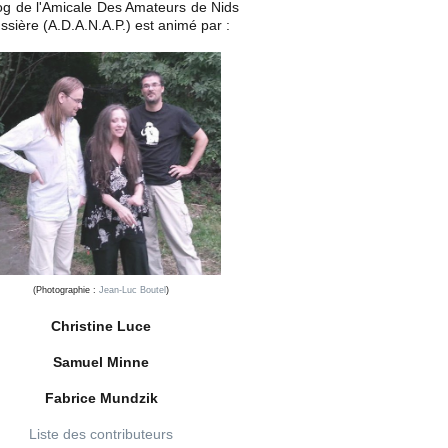
og de l'Amicale Des Amateurs de Nids
ssière (A.D.A.N.A.P.) est animé par :
(Photographie :
Jean-Luc Boutel
)
Christine Luce
Samuel Minne
Fabrice Mundzik
Liste des contributeurs