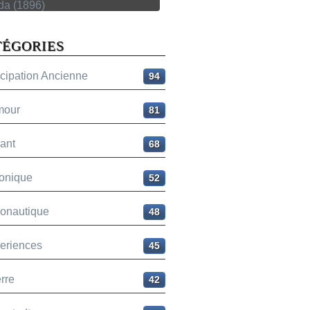
TÉGORIES
icipation Ancienne
94
mour
81
ant
68
onique
52
ronautique
48
eriences
45
rre
42