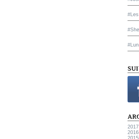
#Les
#She
#Lun
SU
AR
2017
2016
2015