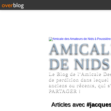
AMICAL
DE NIDS
Le Blog de l'Amicale De
de perdition dans lequel
anciens ou récents, qui s
PARTAGER !
Articles avec
#jacques