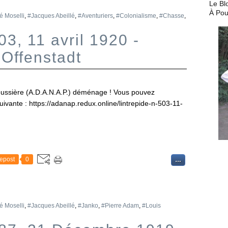
Le Bl
À Pou
é Moselli
,
#Jacques Abeillé
,
#Aventuriers
,
#Colonialisme
,
#Chasse
,
03, 11 avril 1920 -
 Offenstadt
ussière (A.D.A.N.A.P.) déménage ! Vous pouvez
suivante : https://adanap.redux.online/lintrepide-n-503-11-
epost
0
…
é Moselli
,
#Jacques Abeillé
,
#Janko
,
#Pierre Adam
,
#Louis