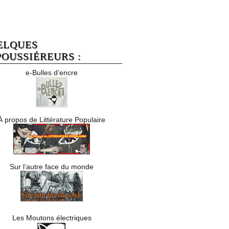
ELQUES
OUSSIÉREURS :
e-Bulles d’encre
À propos de Littérature Populaire
Sur l’autre face du monde
Les Moutons électriques