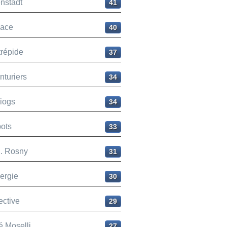
nstadt
41
ace
40
trépide
37
nturiers
34
liogs
34
ots
33
H. Rosny
31
ergie
30
ective
29
é Moselli
27