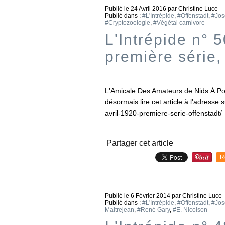
Publié le
24 Avril 2016
par Christine Luce
Publié dans :
#L'Intrépide
,
#Offenstadt
,
#Jos
#Cryptozoologie
,
#Végétal carnivore
L'Intrépide n° 5
première série,
L'Amicale Des Amateurs de Nids À Po
désormais lire cet article à l'adresse 
avril-1920-premiere-serie-offenstadt/
Partager cet article
R
Publié le
6 Février 2014
par Christine Luce
Publié dans :
#L'Intrépide
,
#Offenstadt
,
#Jos
Maitrejean
,
#René Gary
,
#E. Nicolson