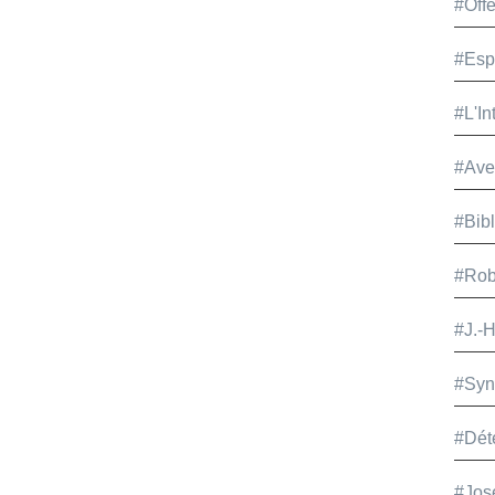
#Offe
#Esp
#L'In
#Ave
#Bib
#Rob
#J.-
#Syn
#Dét
#Jos