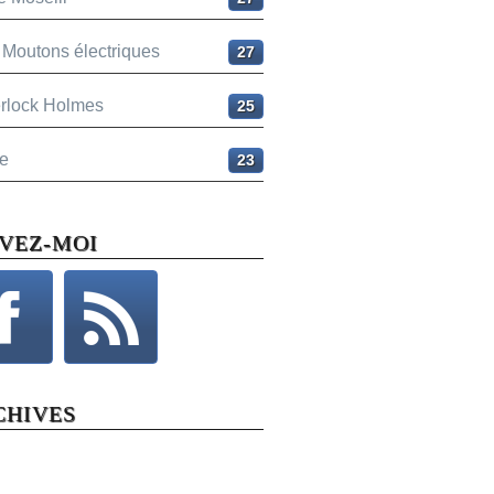
 Moutons électriques
27
rlock Holmes
25
e
23
IVEZ-MOI
CHIVES