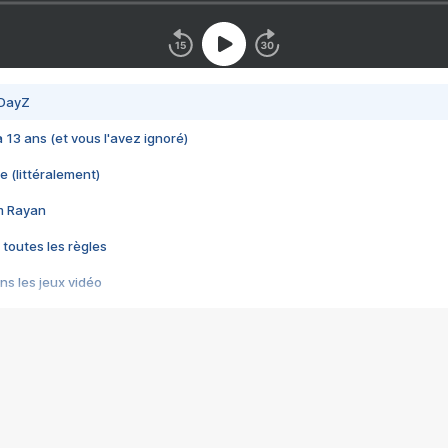
 DayZ
 a 13 ans (et vous l'avez ignoré)
e (littéralement)
im Rayan
 toutes les règles
s les jeux vidéo
us choquant de Rockstar ? - Le scandale BULLY
e plus moche de Steam
du RÊVE tourne au CAUCHEMAR
pendant 8 heures