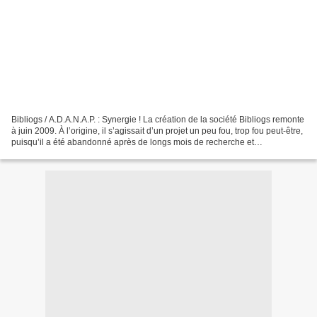
Bibliogs / A.D.A.N.A.P. : Synergie ! La création de la société Bibliogs remonte
à juin 2009. À l’origine, il s’agissait d’un projet un peu fou, trop fou peut-être,
puisqu’il a été abandonné après de longs mois de recherche et
développement... 1998 : Invention...