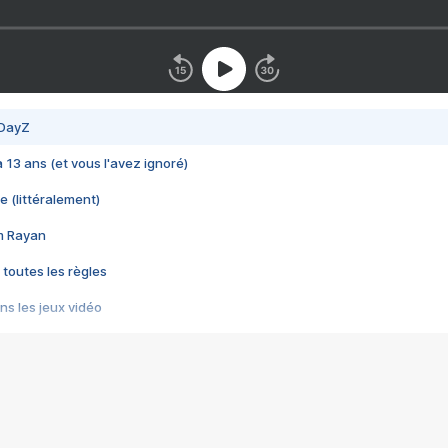
 DayZ
 a 13 ans (et vous l'avez ignoré)
e (littéralement)
im Rayan
 toutes les règles
s les jeux vidéo
us choquant de Rockstar ? - Le scandale BULLY
e plus moche de Steam
du RÊVE tourne au CAUCHEMAR