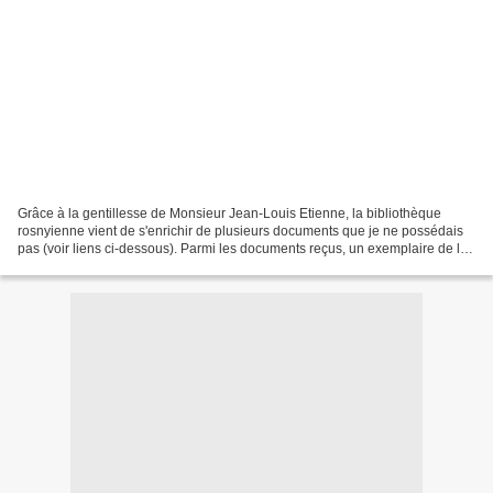
Grâce à la gentillesse de Monsieur Jean-Louis Etienne, la bibliothèque
rosnyienne vient de s'enrichir de plusieurs documents que je ne possédais
pas (voir liens ci-dessous). Parmi les documents reçus, un exemplaire de la
revue Mon Copain n°18 du 3 avril...