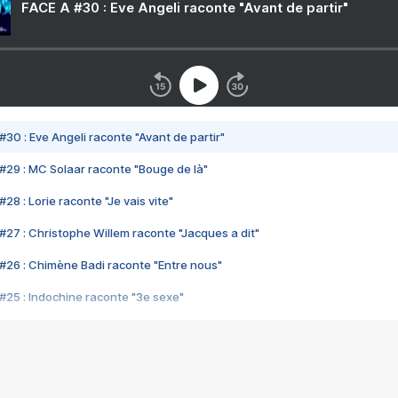
FACE A #30 : Eve Angeli raconte "Avant de partir"
#30 : Eve Angeli raconte "Avant de partir"
#29 : MC Solaar raconte "Bouge de là"
28 : Lorie raconte "Je vais vite"
#27 : Christophe Willem raconte "Jacques a dit"
#26 : Chimène Badi raconte "Entre nous"
#25 : Indochine raconte "3e sexe"
#24 : Zaho raconte "C'est chelou"
#23 : Patrick Bruel raconte "Au café des délices"
#22 : Kyo raconte "Le chemin"