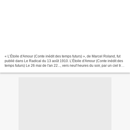
« L’Étoile d'Amour (Conte inédit des temps futurs) », de Marcel Roland, fut
publié dans Le Radical du 13 août 1910. L’Étoile d'Amour (Conte inédit des
temps futurs) Le 26 mai de l'an 22..., vers neuf heures du soir, par un ciel très
pur et exempt de la...