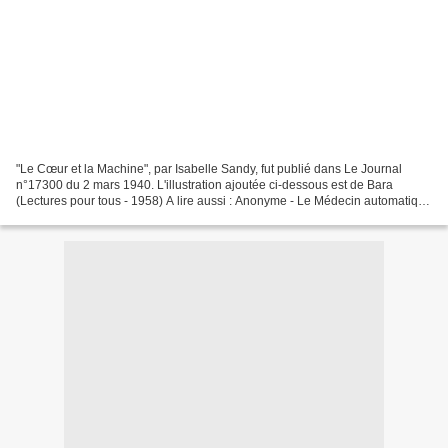
"Le Cœur et la Machine", par Isabelle Sandy, fut publié dans Le Journal
n°17300 du 2 mars 1940. L'illustration ajoutée ci-dessous est de Bara
(Lectures pour tous - 1958) A lire aussi : Anonyme - Le Médecin automatique
(1903) Louis Latzarus - Hommes de...