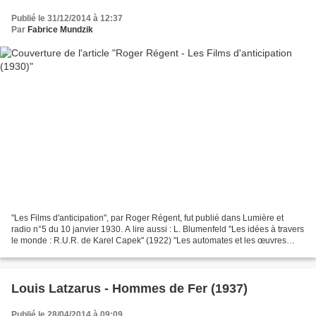
Publié le 31/12/2014 à 12:37
Par
Fabrice Mundzik
"Les Films d'anticipation", par Roger Régent, fut publié dans Lumière et
radio n°5 du 10 janvier 1930. A lire aussi : L. Blumenfeld "Les idées à travers
le monde : R.U.R. de Karel Capek" (1922) "Les automates et les œuvres
d'imagination", par Alfred Chapuis...
Louis Latzarus - Hommes de Fer (1937)
Publié le 28/04/2014 à 09:09