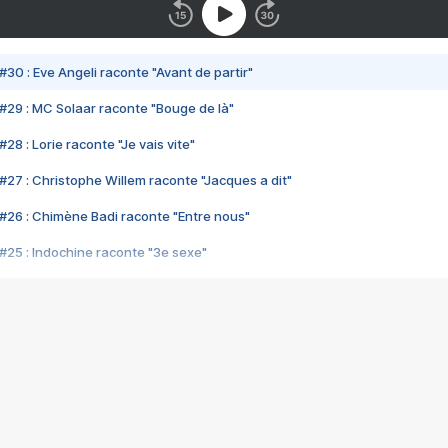
#30 : Eve Angeli raconte "Avant de partir"
#29 : MC Solaar raconte "Bouge de là"
28 : Lorie raconte "Je vais vite"
#27 : Christophe Willem raconte "Jacques a dit"
#26 : Chimène Badi raconte "Entre nous"
#25 : Indochine raconte "3e sexe"
#24 : Zaho raconte "C'est chelou"
#23 : Patrick Bruel raconte "Au café des délices"
#22 : Kyo raconte "Le chemin"
#21 : Nolwenn Leroy raconte "Cassé"
#20 : Patrick Hernandez raconte "Born to be alive"