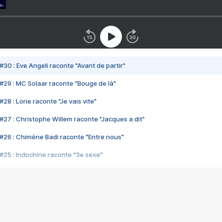
#30 : Eve Angeli raconte "Avant de partir"
#29 : MC Solaar raconte "Bouge de là"
28 : Lorie raconte "Je vais vite"
#27 : Christophe Willem raconte "Jacques a dit"
#26 : Chimène Badi raconte "Entre nous"
#25 : Indochine raconte "3e sexe"
#24 : Zaho raconte "C'est chelou"
#23 : Patrick Bruel raconte "Au café des délices"
#22 : Kyo raconte "Le chemin"