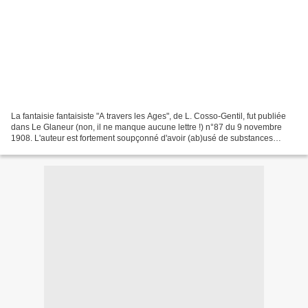
La fantaisie fantaisiste "A travers les Ages", de L. Cosso-Gentil, fut publiée
dans Le Glaneur (non, il ne manque aucune lettre !) n°87 du 9 novembre
1908. L'auteur est fortement soupçonné d'avoir (ab)usé de substances
prohibées ! Comme tout le monde...