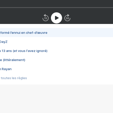
nsformé l’ennui en chef-d’œuvre
 DayZ
 a 13 ans (et vous l'avez ignoré)
e (littéralement)
im Rayan
 toutes les règles
s les jeux vidéo
us choquant de Rockstar ? - Le scandale BULLY
e plus moche de Steam