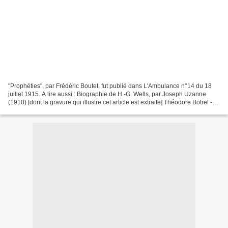
"Prophéties", par Frédéric Boutet, fut publié dans L'Ambulance n°14 du 18
juillet 1915. A lire aussi : Biographie de H.-G. Wells, par Joseph Uzanne
(1910) [dont la gravure qui illustre cet article est extraite] Théodore Botrel -
L'Aigle et le Tigre in...