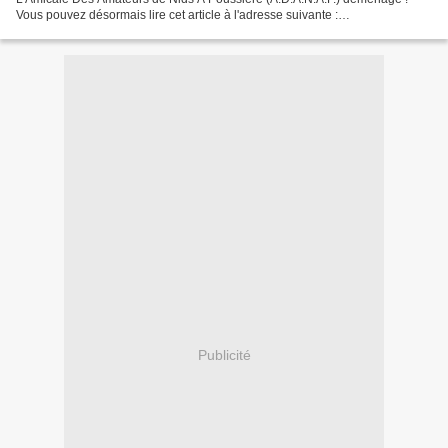
Vous pouvez désormais lire cet article à l'adresse suivante :
https://adanap.redux.online/la-medecine-des-passions-j-b-f-descuret-la-
manie-des-collections-un-cas-de-bibliomanie-1844/...
Publicité