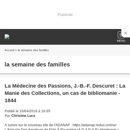
Publicité
MENU
Accueil
» la semaine des familles
la semaine des familles
La Médecine des Passions, J.-B.-F. Descuret : La
Manie des Collections, un cas de bibliomanie -
1844
Publié le 10/04/2016 à 16:05
Par
Christine Luce
A suivre sur le nouveau site de l'ADANAP : https://adanap.redux.online/
L'Amicale Des Amateurs de Nids À Poussière (A.D.A.N.A.P.) déménage !