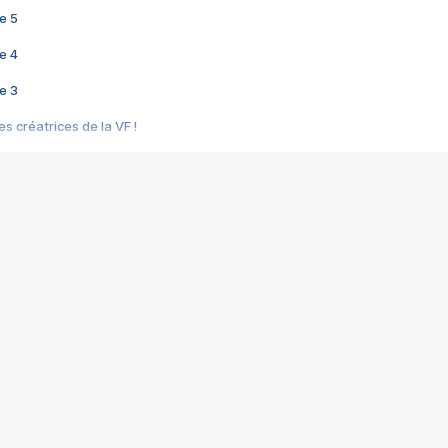
e 5
e 4
e 3
s créatrices de la VF !
e 2
e 1
e Mektoub My Love arrive enfin ! Rencontre avec Shaïn Boumedine et Sal
i : après Toni en famille
elle réalise le bouleversant Dites lui que je l'aime
ais ! Rencontre autour de Vie privée de Rebecca Zlotowski
 de Marguerite, Grave... Rencontre avec Ella Rumpf
 Les Rêveurs, un film intime sur la santé mentale