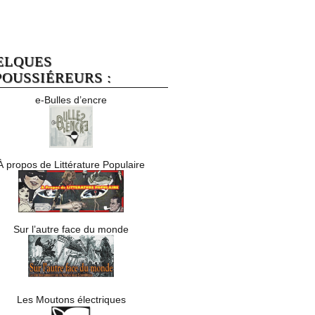
ELQUES
OUSSIÉREURS :
e-Bulles d’encre
À propos de Littérature Populaire
Sur l’autre face du monde
Les Moutons électriques