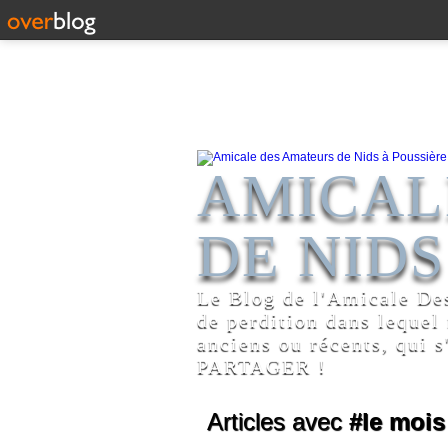
AMICAL
DE NIDS
Le Blog de l'Amicale De
de perdition dans lequel
anciens ou récents, qui s
PARTAGER !
Articles avec
#le mois 