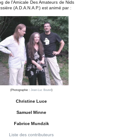
og de l'Amicale Des Amateurs de Nids
ssière (A.D.A.N.A.P.) est animé par :
(Photographie :
Jean-Luc Boutel
)
Christine Luce
Samuel Minne
Fabrice Mundzik
Liste des contributeurs