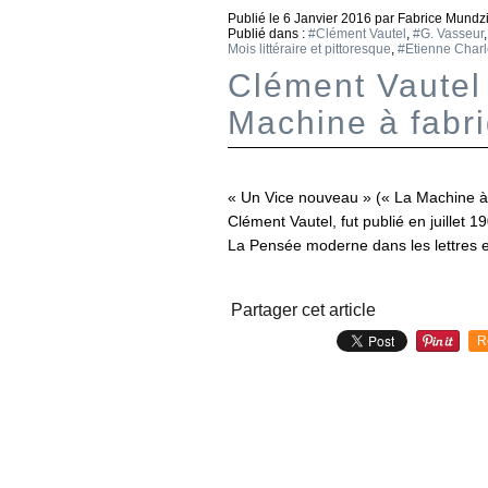
Publié le
6 Janvier 2016
par Fabrice Mundz
Publié dans :
#Clément Vautel
,
#G. Vasseur
Mois littéraire et pittoresque
,
#Etienne Char
Clément Vautel
Machine à fabr
« Un Vice nouveau » (« La Machine à f
Clément Vautel, fut publié en juillet 
La Pensée moderne dans les lettres et 
Partager cet article
R