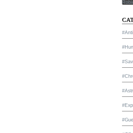
CA
#Ant
#Hu
#Sav
#Chr
#Ast
#Exp
#Gue