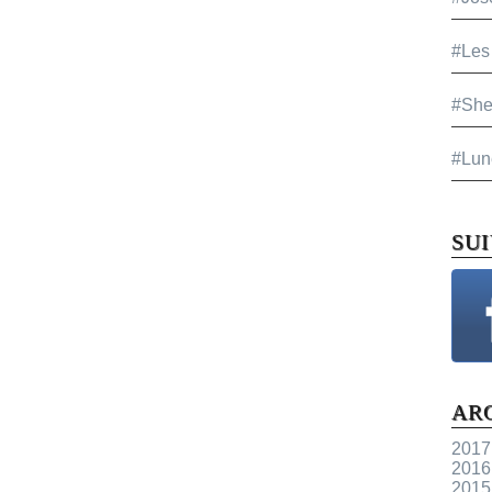
#Les
#She
#Lun
SU
AR
2017
2016
2015