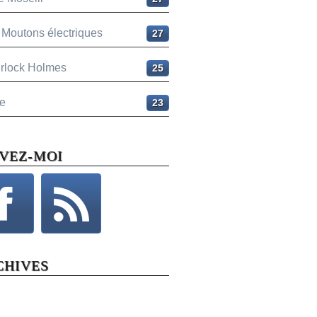
 Moutons électriques
27
rlock Holmes
25
e
23
IVEZ-MOI
CHIVES