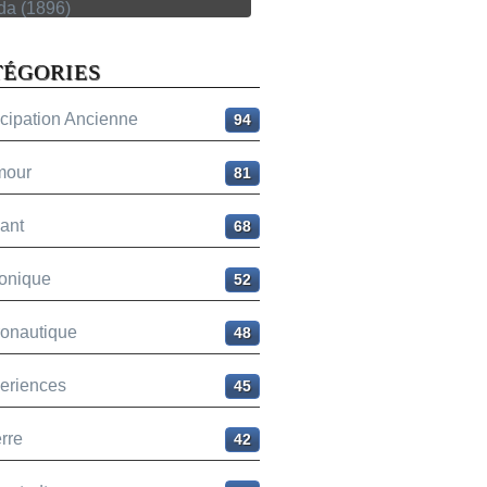
TÉGORIES
icipation Ancienne
94
mour
81
ant
68
onique
52
ronautique
48
eriences
45
rre
42