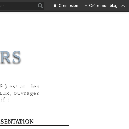
Connexion
+
Créer mon blog
RS
.) est un lieu
naux, ouvrages
if :
ÉSENTATION