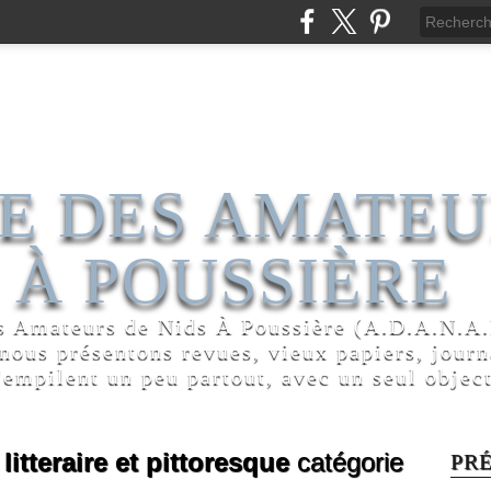
E DES AMATEU
 À POUSSIÈRE
s Amateurs de Nids À Poussière (A.D.A.N.A.P
 nous présentons revues, vieux papiers, jour
'empilent un peu partout, avec un seul object
litteraire et pittoresque
catégorie
PR