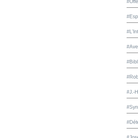
#Offe
#Esp
#L'In
#Ave
#Bib
#Rob
#J.-
#Syn
#Dét
#Jos