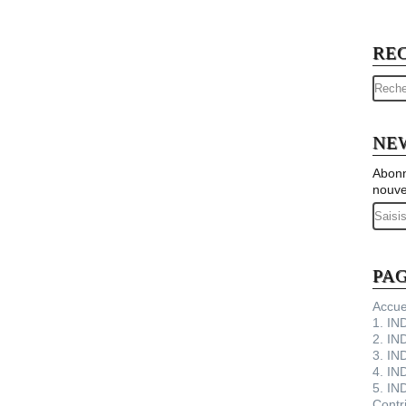
RE
NE
Abonn
nouve
Email
PA
Accue
1. I
2. IN
3. IN
4. IN
5. IN
Contr