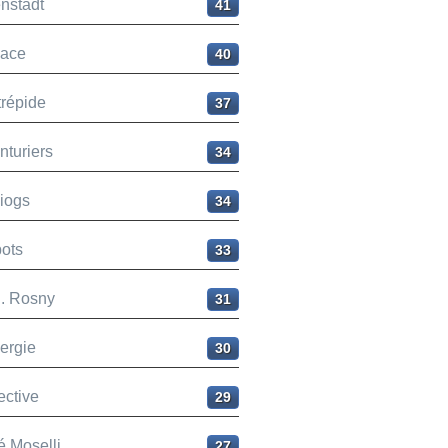
nstadt
41
ace
40
trépide
37
nturiers
34
liogs
34
ots
33
H. Rosny
31
ergie
30
ective
29
é Moselli
27