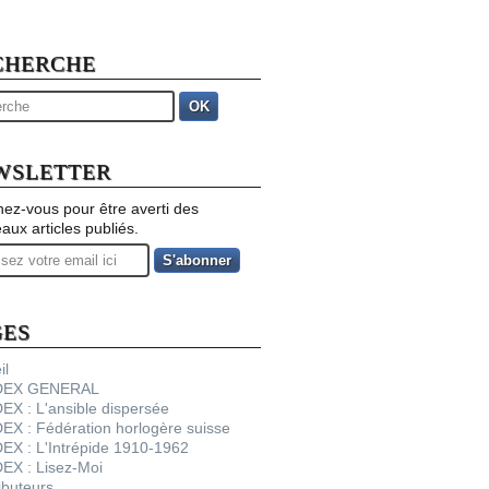
CHERCHE
OK
WSLETTER
ez-vous pour être averti des
aux articles publiés.
GES
il
NDEX GENERAL
DEX : L'ansible dispersée
DEX : Fédération horlogère suisse
DEX : L'Intrépide 1910-1962
DEX : Lisez-Moi
ibuteurs