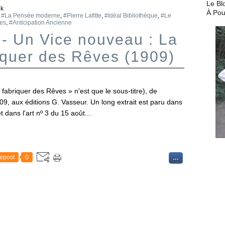
Le Bl
ik
À Pou
,
#La Pensée moderne
,
#Pierre Lafitte
,
#Idéal Bibliothèque
,
#Le
les
,
#Anticipation Ancienne
 - Un Vice nouveau : La
iquer des Rêves (1909)
abriquer des Rêves » n'est que le sous-titre), de
1909, aux éditions G. Vasseur. Un long extrait est paru dans
dans l'art nº 3 du 15 août...
epost
0
…