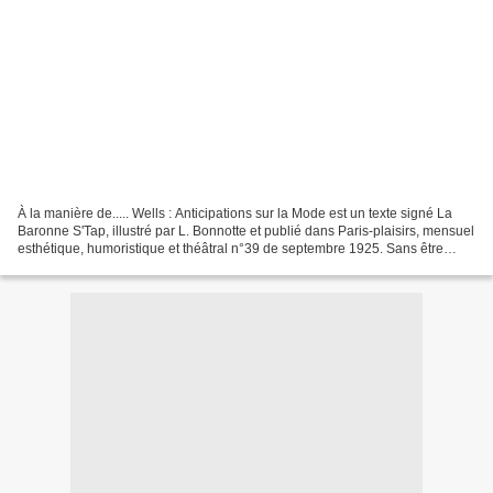
À la manière de..... Wells : Anticipations sur la Mode est un texte signé La
Baronne S'Tap, illustré par L. Bonnotte et publié dans Paris-plaisirs, mensuel
esthétique, humoristique et théâtral n°39 de septembre 1925. Sans être
Wells on peut prédire pour...