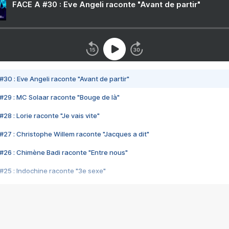
FACE A #30 : Eve Angeli raconte "Avant de partir"
#30 : Eve Angeli raconte "Avant de partir"
#29 : MC Solaar raconte "Bouge de là"
28 : Lorie raconte "Je vais vite"
#27 : Christophe Willem raconte "Jacques a dit"
#26 : Chimène Badi raconte "Entre nous"
#25 : Indochine raconte "3e sexe"
#24 : Zaho raconte "C'est chelou"
#23 : Patrick Bruel raconte "Au café des délices"
#22 : Kyo raconte "Le chemin"