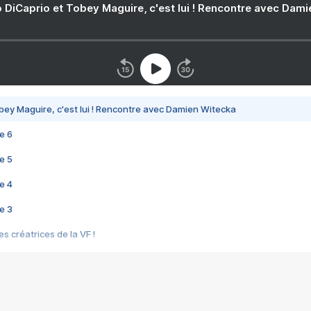
 DiCaprio et Tobey Maguire, c'est lui ! Rencontre avec Dam
bey Maguire, c'est lui ! Rencontre avec Damien Witecka
e 6
e 5
e 4
e 3
s créatrices de la VF !
e 2
e 1
e Mektoub My Love arrive enfin ! Rencontre avec Shaïn Boumedine et Sal