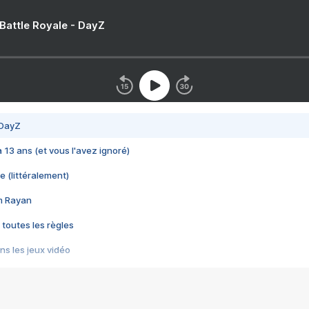
 Battle Royale - DayZ
 DayZ
 a 13 ans (et vous l'avez ignoré)
e (littéralement)
im Rayan
 toutes les règles
s les jeux vidéo
us choquant de Rockstar ? - Le scandale BULLY
e plus moche de Steam