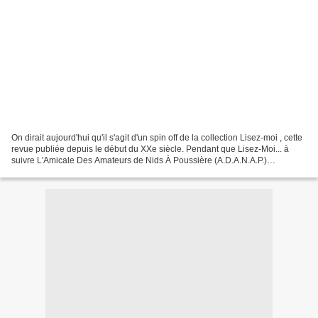
On dirait aujourd'hui qu'il s'agit d'un spin off de la collection Lisez-moi , cette
revue publiée depuis le début du XXe siècle. Pendant que Lisez-Moi... à
suivre L'Amicale Des Amateurs de Nids À Poussière (A.D.A.N.A.P.)
déménage ! Vous pouvez désormais...