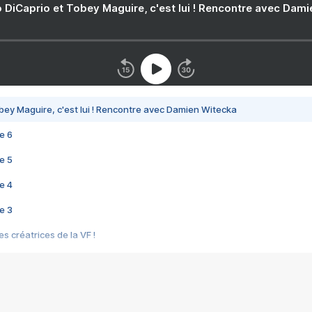
 DiCaprio et Tobey Maguire, c'est lui ! Rencontre avec Dam
bey Maguire, c'est lui ! Rencontre avec Damien Witecka
e 6
e 5
e 4
e 3
s créatrices de la VF !
e 2
e 1
e Mektoub My Love arrive enfin ! Rencontre avec Shaïn Boumedine et Sal