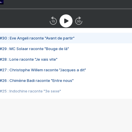
#30 : Eve Angeli raconte "Avant de partir"
#29 : MC Solaar raconte "Bouge de là"
28 : Lorie raconte "Je vais vite"
#27 : Christophe Willem raconte "Jacques a dit"
#26 : Chimène Badi raconte "Entre nous"
#25 : Indochine raconte "3e sexe"
#24 : Zaho raconte "C'est chelou"
#23 : Patrick Bruel raconte "Au café des délices"
#22 : Kyo raconte "Le chemin"