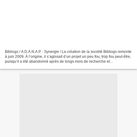
Bibliogs / A.D.A.N.A.P. : Synergie ! La création de la société Bibliogs remonte
à juin 2009. À l’origine, il s’agissait d’un projet un peu fou, trop fou peut-être,
puisqu’il a été abandonné après de longs mois de recherche et
développement... 1998 : Invention...