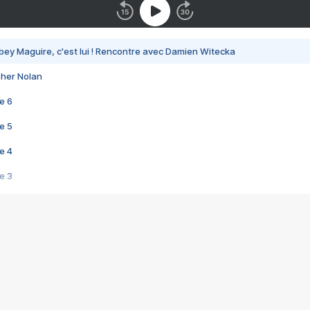
bey Maguire, c'est lui ! Rencontre avec Damien Witecka
pher Nolan
e 6
e 5
e 4
e 3
s créatrices de la VF !
e 2
e 1
e Mektoub My Love arrive enfin ! Rencontre avec Shaïn Boumedine et Sal
i : après Toni en famille