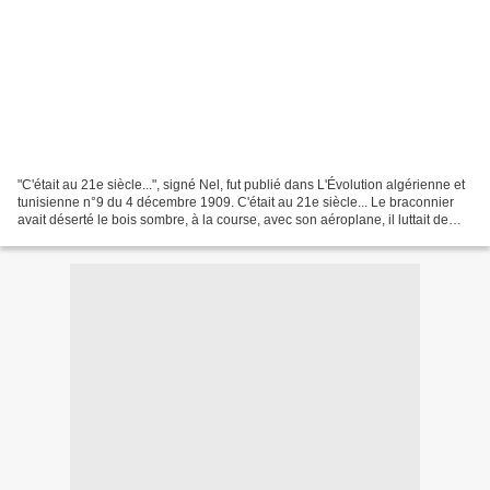
"C'était au 21e siècle...", signé Nel, fut publié dans L'Évolution algérienne et
tunisienne n°9 du 4 décembre 1909. C'était au 21e siècle... Le braconnier
avait déserté le bois sombre, à la course, avec son aéroplane, il luttait de
vitesse avec l'oiseau...