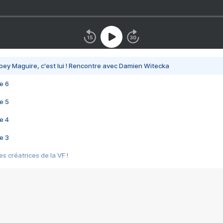
bey Maguire, c'est lui ! Rencontre avec Damien Witecka
e 6
e 5
e 4
e 3
s créatrices de la VF !
e 2
e 1
e Mektoub My Love arrive enfin ! Rencontre avec Shaïn Boumedine et Sal