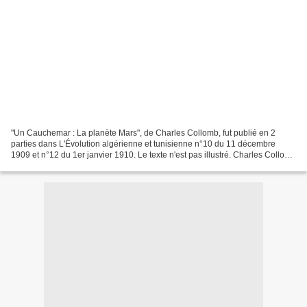
"Un Cauchemar : La planète Mars", de Charles Collomb, fut publié en 2
parties dans L'Évolution algérienne et tunisienne n°10 du 11 décembre
1909 et n°12 du 1er janvier 1910. Le texte n'est pas illustré. Charles Collomb
était le co-directeur de cette "revue...