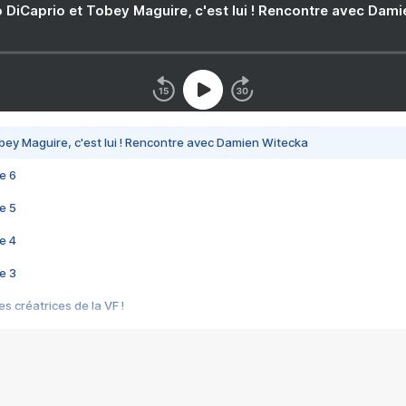
 DiCaprio et Tobey Maguire, c'est lui ! Rencontre avec Dam
bey Maguire, c'est lui ! Rencontre avec Damien Witecka
e 6
e 5
e 4
e 3
s créatrices de la VF !
e 2
e 1
e Mektoub My Love arrive enfin ! Rencontre avec Shaïn Boumedine et Sal