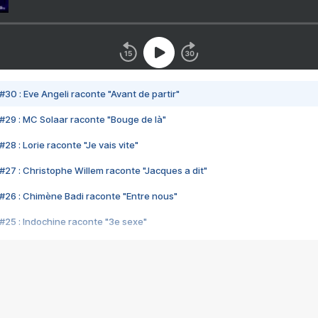
#30 : Eve Angeli raconte "Avant de partir"
#29 : MC Solaar raconte "Bouge de là"
28 : Lorie raconte "Je vais vite"
#27 : Christophe Willem raconte "Jacques a dit"
#26 : Chimène Badi raconte "Entre nous"
#25 : Indochine raconte "3e sexe"
#24 : Zaho raconte "C'est chelou"
#23 : Patrick Bruel raconte "Au café des délices"
#22 : Kyo raconte "Le chemin"