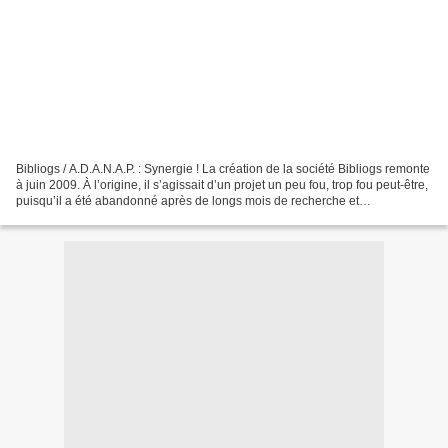
Bibliogs / A.D.A.N.A.P. : Synergie ! La création de la société Bibliogs remonte
à juin 2009. À l’origine, il s’agissait d’un projet un peu fou, trop fou peut-être,
puisqu’il a été abandonné après de longs mois de recherche et
développement... 1998 : Invention...