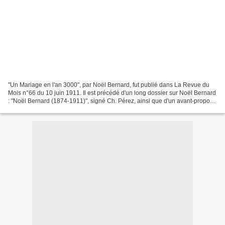
"Un Mariage en l'an 3000", par Noël Bernard, fut publié dans La Revue du
Mois n°66 du 10 juin 1911. Il est précédé d'un long dossier sur Noël Bernard
: "Noël Bernard (1874-1911)", signé Ch. Pérez, ainsi que d'un avant-propos
de l'auteur. A lire aussi...