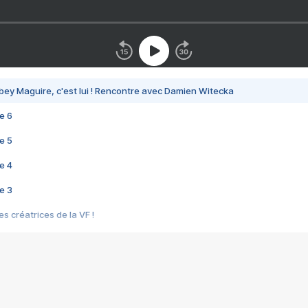
bey Maguire, c'est lui ! Rencontre avec Damien Witecka
e 6
e 5
e 4
e 3
s créatrices de la VF !
e 2
e 1
e Mektoub My Love arrive enfin ! Rencontre avec Shaïn Boumedine et Sal