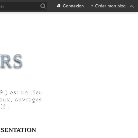
Connexion
+
Créer mon blog
RS
.) est un lieu
naux, ouvrages
if :
ÉSENTATION