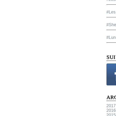
#Les
#She
#Lun
SU
AR
2017
2016
2015