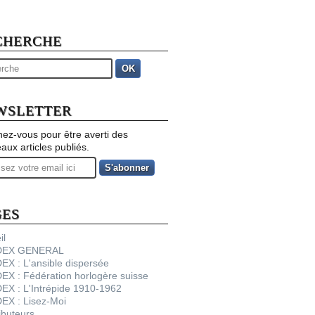
CHERCHE
OK
WSLETTER
ez-vous pour être averti des
aux articles publiés.
GES
il
NDEX GENERAL
DEX : L'ansible dispersée
DEX : Fédération horlogère suisse
DEX : L'Intrépide 1910-1962
DEX : Lisez-Moi
ibuteurs