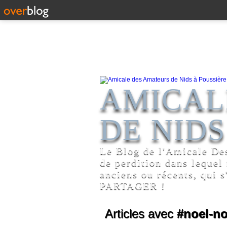
AMICAL
DE NIDS
Le Blog de l'Amicale De
de perdition dans lequel
anciens ou récents, qui s
PARTAGER !
Articles avec
#noel-no