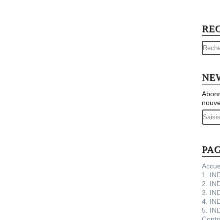
RE
NE
Abonn
nouve
Email
PA
Accue
1. I
2. IN
3. IN
4. IN
5. IN
Contr