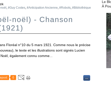
Le Bl
zik
À Pou
-noël
,
#Guy Costes
,
#Anticipation Ancienne
,
#Robots
,
#Bibliothèque
oël-noël) - Chanson
(1921)
dans Floréal n°10 du 5 mars 1921. Comme nous le précise
veau), le texte et les illustrations sont signés Lucien
ien Noël, également connu comme...
epost
0
…