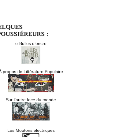
ELQUES
OUSSIÉREURS :
e-Bulles d’encre
À propos de Littérature Populaire
Sur l’autre face du monde
Les Moutons électriques