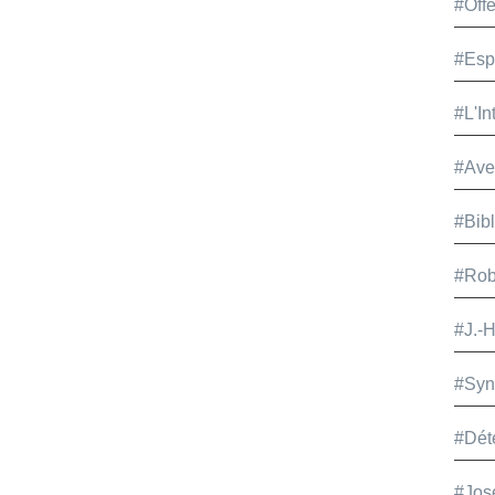
#Offe
#Esp
#L'In
#Ave
#Bib
#Rob
#J.-
#Syn
#Dét
#Jos