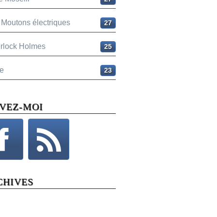
 Moutons électriques
27
rlock Holmes
25
e
23
IVEZ-MOI
CHIVES