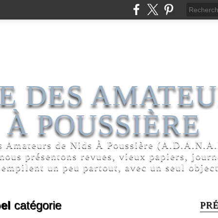
E DES AMATEU
 À POUSSIÈRE
s Amateurs de Nids À Poussière (A.D.A.N.A.P
 nous présentons revues, vieux papiers, jour
'empilent un peu partout, avec un seul object
el
catégorie
PR