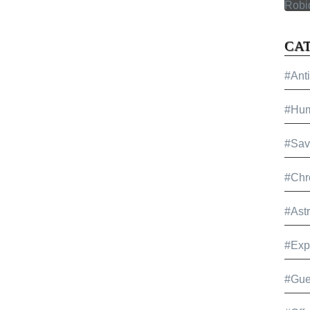
CA
#Ant
#Hu
#Sav
#Chr
#Ast
#Exp
#Gue