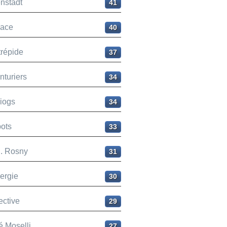
nstadt
41
ace
40
trépide
37
nturiers
34
liogs
34
ots
33
H. Rosny
31
ergie
30
ective
29
é Moselli
27