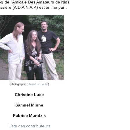
og de l'Amicale Des Amateurs de Nids
ssière (A.D.A.N.A.P.) est animé par :
(Photographie :
Jean-Luc Boutel
)
Christine Luce
Samuel Minne
Fabrice Mundzik
Liste des contributeurs