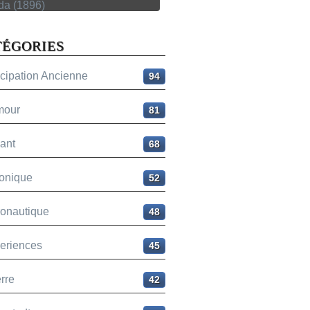
TÉGORIES
icipation Ancienne
94
mour
81
ant
68
onique
52
ronautique
48
eriences
45
rre
42