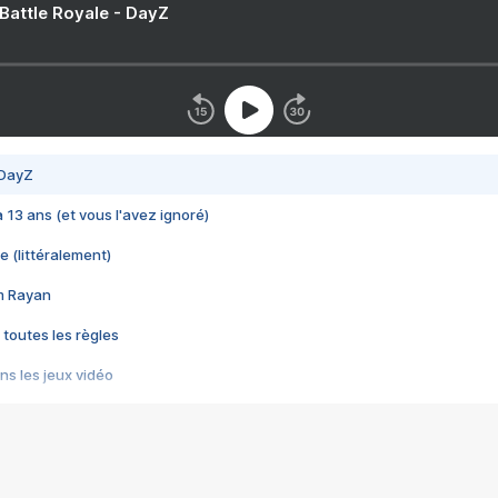
 Battle Royale - DayZ
 DayZ
 a 13 ans (et vous l'avez ignoré)
e (littéralement)
im Rayan
 toutes les règles
s les jeux vidéo
us choquant de Rockstar ? - Le scandale BULLY
e plus moche de Steam
du RÊVE tourne au CAUCHEMAR