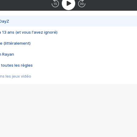
 DayZ
 a 13 ans (et vous l'avez ignoré)
e (littéralement)
im Rayan
 toutes les règles
s les jeux vidéo
us choquant de Rockstar ? - Le scandale BULLY
e plus moche de Steam
du RÊVE tourne au CAUCHEMAR
pendant 8 heures
it… à tort