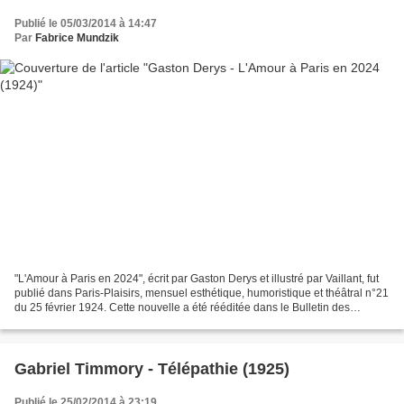
Publié le 05/03/2014 à 14:47
Par
Fabrice Mundzik
"L'Amour à Paris en 2024", écrit par Gaston Derys et illustré par Vaillant, fut
publié dans Paris-Plaisirs, mensuel esthétique, humoristique et théâtral n°21
du 25 février 1924. Cette nouvelle a été rééditée dans le Bulletin des
amateurs d’anticipation...
Gabriel Timmory - Télépathie (1925)
Publié le 25/02/2014 à 23:19