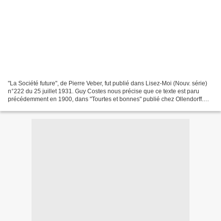
"La Société future", de Pierre Veber, fut publié dans Lisez-Moi (Nouv. série)
n°222 du 25 juillet 1931. Guy Costes nous précise que ce texte est paru
précédemment en 1900, dans "Tourtes et bonnes" publié chez Ollendorff.
Les "papiers timbrés" pour le...