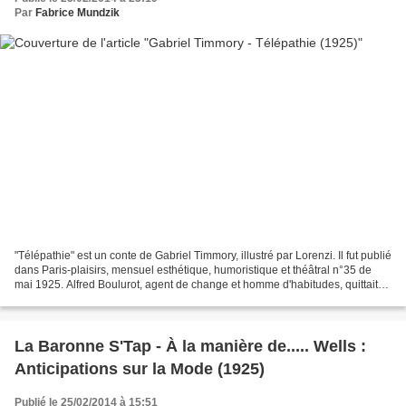
Par
Fabrice Mundzik
"Télépathie" est un conte de Gabriel Timmory, illustré par Lorenzi. Il fut publié
dans Paris-plaisirs, mensuel esthétique, humoristique et théâtral n°35 de
mai 1925. Alfred Boulurot, agent de change et homme d'habitudes, quittait
régulièrement son bureau...
La Baronne S'Tap - À la manière de..... Wells :
Anticipations sur la Mode (1925)
Publié le 25/02/2014 à 15:51