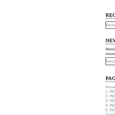
RE
NE
Abonn
nouve
Email
PA
Accue
1. I
2. IN
3. IN
4. IN
5. IN
Contr