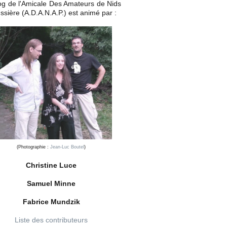
og de l'Amicale Des Amateurs de Nids
ssière (A.D.A.N.A.P.) est animé par :
(Photographie :
Jean-Luc Boutel
)
Christine Luce
Samuel Minne
Fabrice Mundzik
Liste des contributeurs