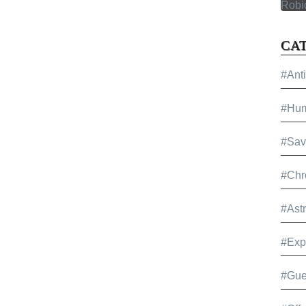
CA
#Ant
#Hu
#Sav
#Chr
#Ast
#Exp
#Gue