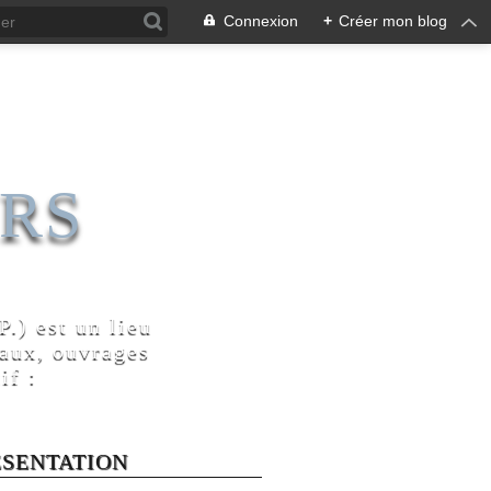
Connexion
+
Créer mon blog
RS
.) est un lieu
naux, ouvrages
if :
ÉSENTATION