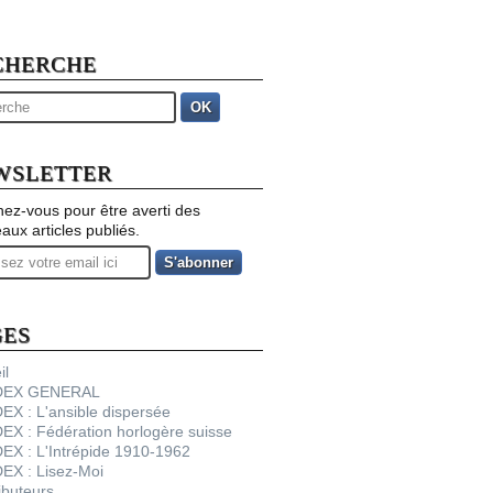
CHERCHE
OK
WSLETTER
ez-vous pour être averti des
aux articles publiés.
GES
il
NDEX GENERAL
DEX : L'ansible dispersée
DEX : Fédération horlogère suisse
DEX : L'Intrépide 1910-1962
DEX : Lisez-Moi
ibuteurs