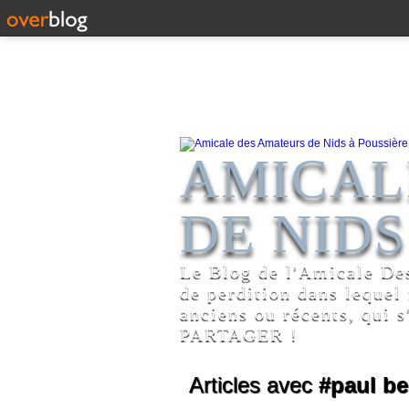
AMICAL
DE NIDS
Le Blog de l'Amicale De
de perdition dans lequel
anciens ou récents, qui s
PARTAGER !
Articles avec
#paul be