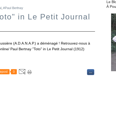
Le Bl
À Pou
al
,
#Paul Bertnay
oto" in Le Petit Journal
ussière (A.D.A.N.A.P.) a déménagé ! Retrouvez-nous à
nline/ Paul Bertnay "Toto" in Le Petit Journal (1912)
epost
0
…