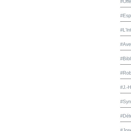
#Offe
#Esp
#L'In
#Ave
#Bib
#Rob
#J.-
#Syn
#Dét
#Jos