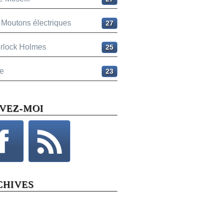
 Moutons électriques
27
rlock Holmes
25
e
23
IVEZ-MOI
CHIVES