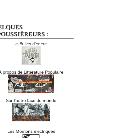
ELQUES
OUSSIÉREURS :
e-Bulles d’encre
À propos de Littérature Populaire
Sur l’autre face du monde
Les Moutons électriques