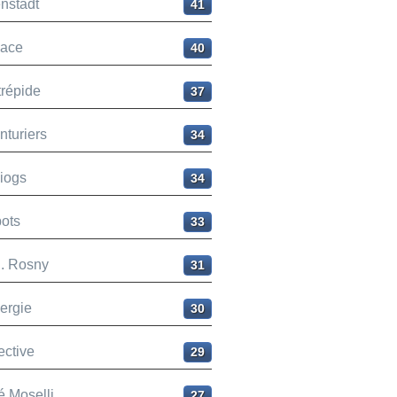
nstadt
41
ace
40
trépide
37
nturiers
34
liogs
34
ots
33
H. Rosny
31
ergie
30
ective
29
é Moselli
27