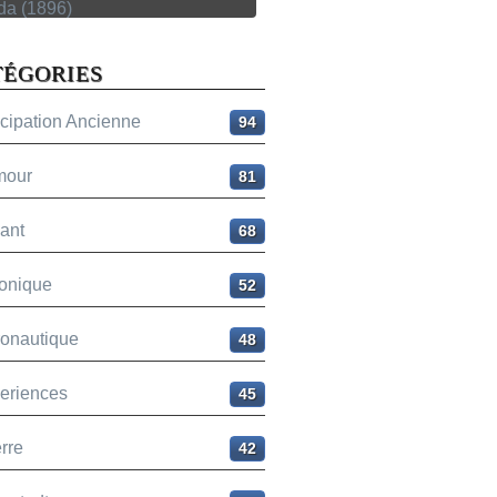
TÉGORIES
icipation Ancienne
94
mour
81
ant
68
onique
52
ronautique
48
eriences
45
rre
42