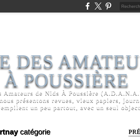
E DES AMATEU
 À POUSSIÈRE
s Amateurs de Nids À Poussière (A.D.A.N.A.P
 nous présentons revues, vieux papiers, jour
'empilent un peu partout, avec un seul object
rtnay
catégorie
PR