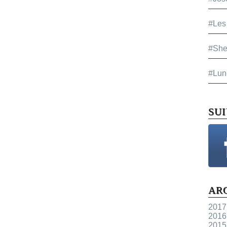
#Les
#She
#Lun
SU
AR
2017
2016
2015