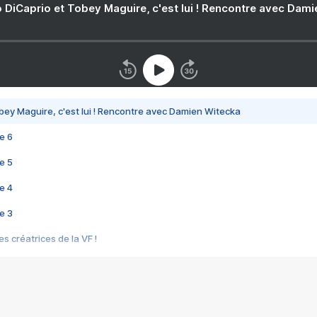
 DiCaprio et Tobey Maguire, c'est lui ! Rencontre avec Dam
bey Maguire, c'est lui ! Rencontre avec Damien Witecka
e 6
e 5
e 4
e 3
s créatrices de la VF !
e 2
e 1
e Mektoub My Love arrive enfin ! Rencontre avec Shaïn Boumedine et Sal