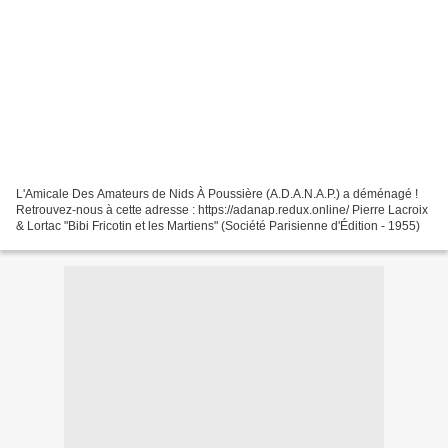
L'Amicale Des Amateurs de Nids À Poussière (A.D.A.N.A.P.) a déménagé !
Retrouvez-nous à cette adresse : https://adanap.redux.online/ Pierre Lacroix
& Lortac "Bibi Fricotin et les Martiens" (Société Parisienne d'Édition - 1955)