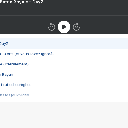
 Battle Royale - DayZ
 DayZ
 a 13 ans (et vous l'avez ignoré)
e (littéralement)
im Rayan
 toutes les règles
s les jeux vidéo
us choquant de Rockstar ? - Le scandale BULLY
e plus moche de Steam
du RÊVE tourne au CAUCHEMAR