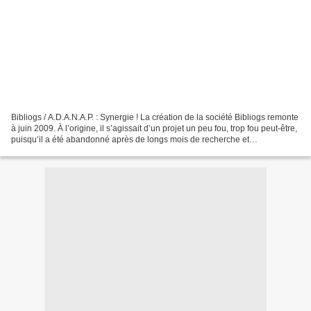
Bibliogs / A.D.A.N.A.P. : Synergie ! La création de la société Bibliogs remonte
à juin 2009. À l’origine, il s’agissait d’un projet un peu fou, trop fou peut-être,
puisqu’il a été abandonné après de longs mois de recherche et
développement... 1998 : Invention...