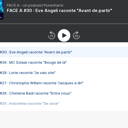
FACE A - un podcast Purecharts
FACE A #30 : Eve Angeli raconte "Avant de partir"
#30 : Eve Angeli raconte "Avant de partir"
#29 : MC Solaar raconte "Bouge de là"
28 : Lorie raconte "Je vais vite"
#27 : Christophe Willem raconte "Jacques a dit"
#26 : Chimène Badi raconte "Entre nous"
#25 : Indochine raconte "3e sexe"
#24 : Zaho raconte "C'est chelou"
#23 : Patrick Bruel raconte "Au café des délices"