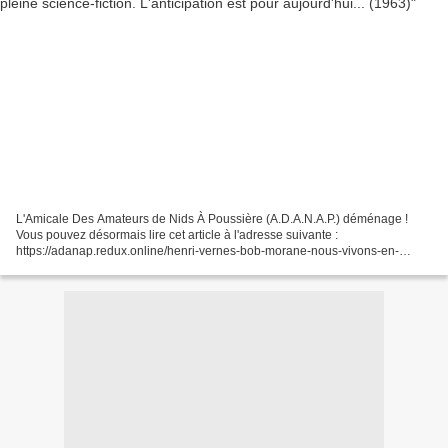
L'Amicale Des Amateurs de Nids À Poussière (A.D.A.N.A.P.) déménage !
Vous pouvez désormais lire cet article à l'adresse suivante :
https://adanap.redux.online/henri-vernes-bob-morane-nous-vivons-en-
pleine-science-fiction-lanticipation-est-pour-aujour...