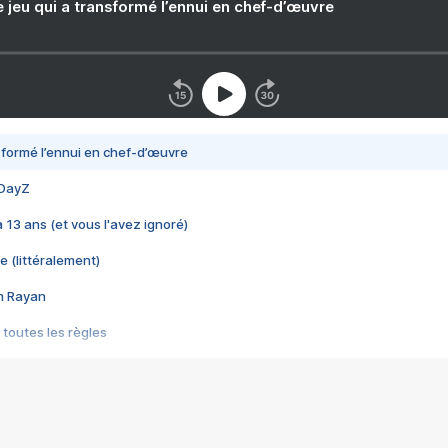
e jeu qui a transformé l’ennui en chef-d’œuvre
nsformé l’ennui en chef-d’œuvre
 DayZ
 a 13 ans (et vous l'avez ignoré)
e (littéralement)
im Rayan
 toutes les règles
s les jeux vidéo
us choquant de Rockstar ? - Le scandale BULLY
e plus moche de Steam