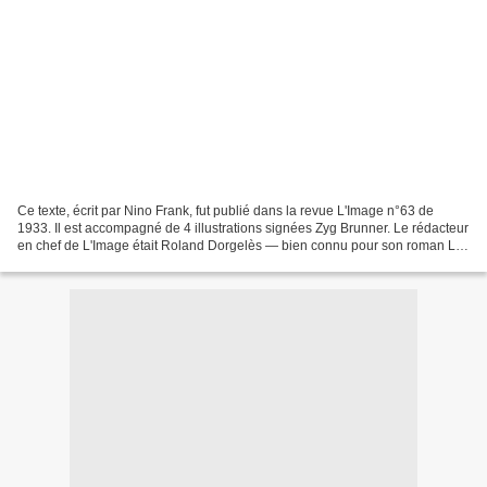
Ce texte, écrit par Nino Frank, fut publié dans la revue L'Image n°63 de
1933. Il est accompagné de 4 illustrations signées Zyg Brunner. Le rédacteur
en chef de L'Image était Roland Dorgelès — bien connu pour son roman Les
Croix de bois — membre de l'Académie...