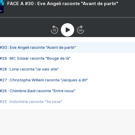
FACE A #30 : Eve Angeli raconte "Avant de partir"
#30 : Eve Angeli raconte "Avant de partir"
#29 : MC Solaar raconte "Bouge de là"
28 : Lorie raconte "Je vais vite"
#27 : Christophe Willem raconte "Jacques a dit"
#26 : Chimène Badi raconte "Entre nous"
#25 : Indochine raconte "3e sexe"
#24 : Zaho raconte "C'est chelou"
#23 : Patrick Bruel raconte "Au café des délices"
#22 : Kyo raconte "Le chemin"