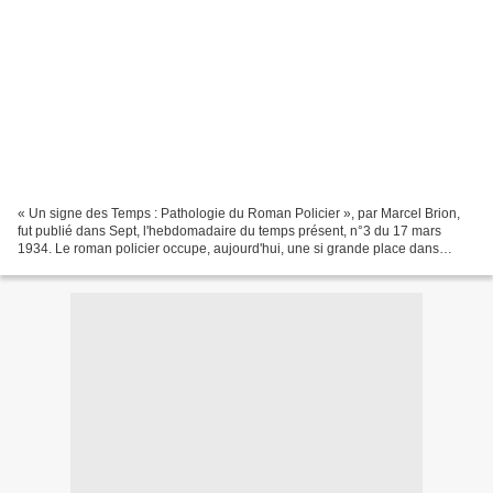
« Un signe des Temps : Pathologie du Roman Policier », par Marcel Brion,
fut publié dans Sept, l'hebdomadaire du temps présent, n°3 du 17 mars
1934. Le roman policier occupe, aujourd'hui, une si grande place dans
l'activité éditoriale — je ne dis pas...