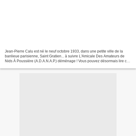
Jean-Pierre Calu est né le neuf octobre 1933, dans une petite ville de la
banlieue parisienne, Saint Gratien... à suivre L'Amicale Des Amateurs de
Nids À Poussière (A.D.A.N.A.P.) déménage ! Vous pouvez désormais lire cet
article à l'adresse suivante :...