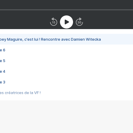
bey Maguire, c'est lui ! Rencontre avec Damien Witecka
e 6
e 5
e 4
e 3
s créatrices de la VF !
e 2
e 1
e Mektoub My Love arrive enfin ! Rencontre avec Shaïn Boumedine et Sal