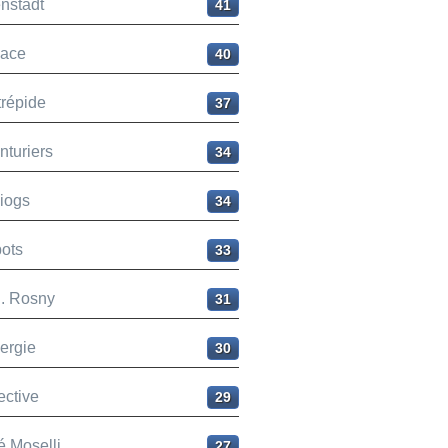
nstadt
41
ace
40
trépide
37
nturiers
34
liogs
34
ots
33
H. Rosny
31
ergie
30
ective
29
é Moselli
27