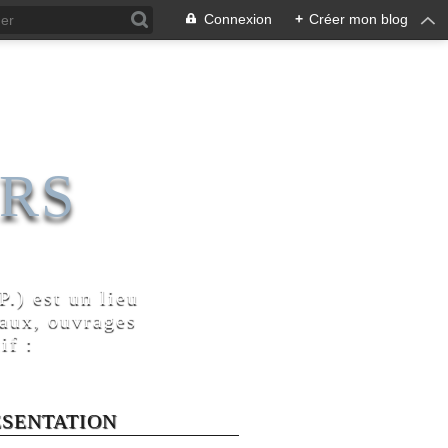
Connexion
+
Créer mon blog
RS
.) est un lieu
naux, ouvrages
if :
ÉSENTATION