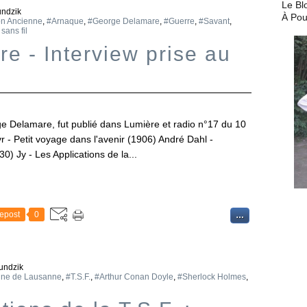
Le Bl
undzik
À Pou
on Ancienne
,
#Arnaque
,
#George Delamare
,
#Guerre
,
#Savant
,
sans fil
e - Interview prise au
ge Delamare, fut publié dans Lumière et radio n°17 du 10
yr - Petit voyage dans l'avenir (1906) André Dahl -
0) Jy - Les Applications de la...
epost
0
…
undzik
une de Lausanne
,
#T.S.F.
,
#Arthur Conan Doyle
,
#Sherlock Holmes
,