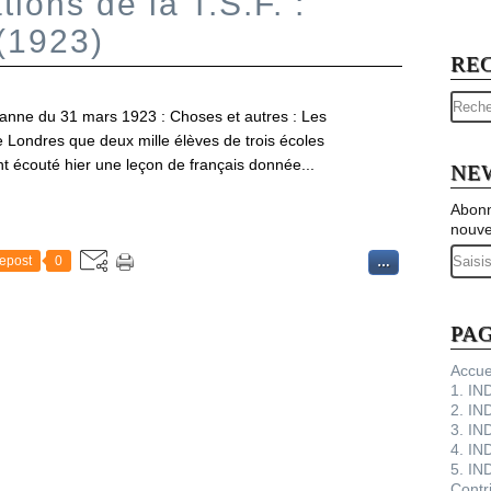
tions de la T.S.F. :
 (1923)
RE
usanne du 31 mars 1923 : Choses et autres : Les
de Londres que deux mille élèves de trois écoles
nt écouté hier une leçon de français donnée...
NE
Abonn
nouve
Email
epost
0
…
PA
Accue
1. I
2. IN
3. IN
4. IN
5. IN
Contr