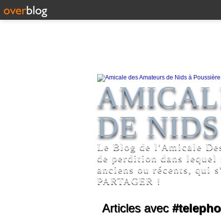
AMICAL
DE NIDS
Le Blog de l'Amicale De
de perdition dans lequel
anciens ou récents, qui s
PARTAGER !
Articles avec
#telepho