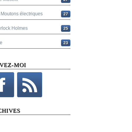
 Moutons électriques
27
rlock Holmes
25
e
23
IVEZ-MOI
CHIVES