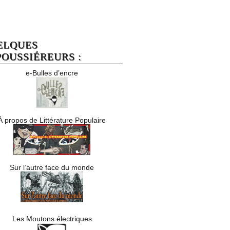
ELQUES
OUSSIÉREURS :
e-Bulles d’encre
À propos de Littérature Populaire
Sur l’autre face du monde
Les Moutons électriques