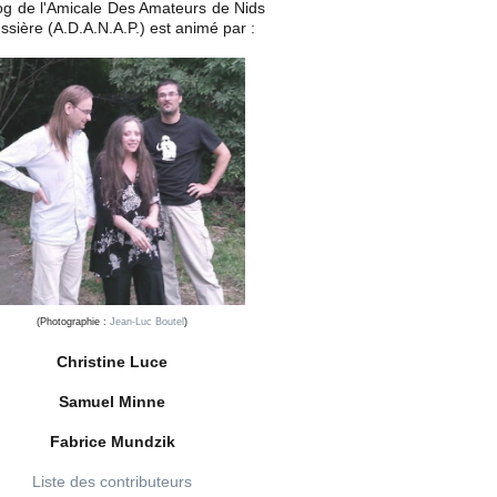
og de l'Amicale Des Amateurs de Nids
ssière (A.D.A.N.A.P.) est animé par :
(Photographie :
Jean-Luc Boutel
)
Christine Luce
Samuel Minne
Fabrice Mundzik
Liste des contributeurs