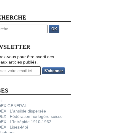
CHERCHE
OK
WSLETTER
ez-vous pour être averti des
aux articles publiés.
GES
il
NDEX GENERAL
DEX : L'ansible dispersée
DEX : Fédération horlogère suisse
DEX : L'Intrépide 1910-1962
DEX : Lisez-Moi
ibuteurs