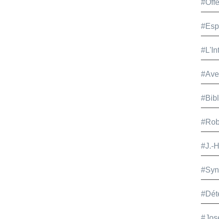
#Offe
#Esp
#L'In
#Ave
#Bib
#Rob
#J.-
#Syn
#Dét
#Jos