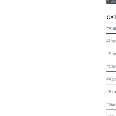
CA
#Ant
#Hu
#Sav
#Chr
#Ast
#Exp
#Gue