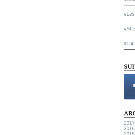
#Les
#She
#Lun
SU
AR
2017
2016
2015