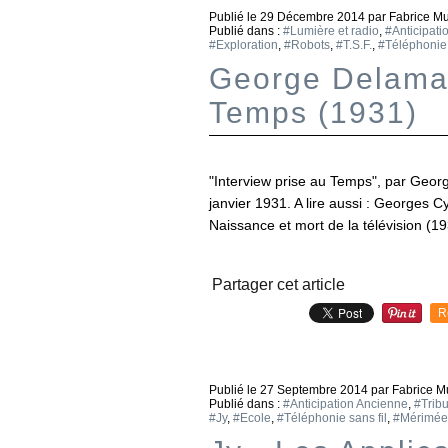
Publié le
29 Décembre 2014
par Fabrice M
Publié dans :
#Lumière et radio
,
#Anticipati
#Exploration
,
#Robots
,
#T.S.F.
,
#Téléphonie 
George Delamar
Temps (1931)
"Interview prise au Temps", par Geor
janvier 1931. A lire aussi : Georges C
Naissance et mort de la télévision (193
Partager cet article
R
Publié le
27 Septembre 2014
par Fabrice M
Publié dans :
#Anticipation Ancienne
,
#Trib
#Jy
,
#Ecole
,
#Téléphonie sans fil
,
#Mérimée