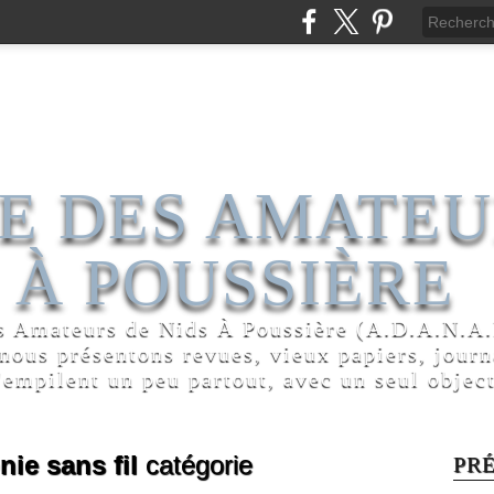
E DES AMATEU
 À POUSSIÈRE
s Amateurs de Nids À Poussière (A.D.A.N.A.P
 nous présentons revues, vieux papiers, jour
'empilent un peu partout, avec un seul object
nie sans fil
catégorie
PR