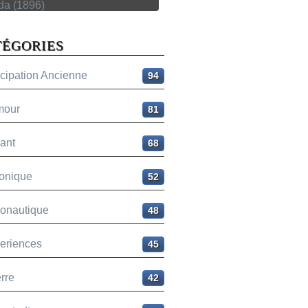
TÉGORIES
icipation Ancienne
94
mour
81
ant
68
onique
52
ronautique
48
eriences
45
rre
42