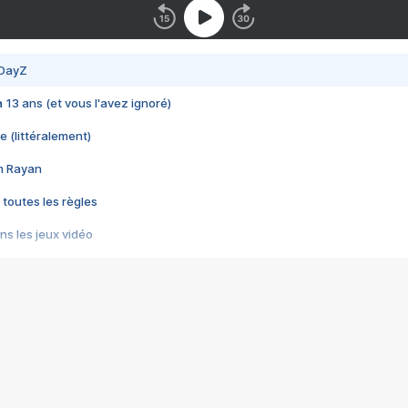
 DayZ
 a 13 ans (et vous l'avez ignoré)
e (littéralement)
im Rayan
 toutes les règles
s les jeux vidéo
us choquant de Rockstar ? - Le scandale BULLY
e plus moche de Steam
du RÊVE tourne au CAUCHEMAR
pendant 8 heures
it… à tort