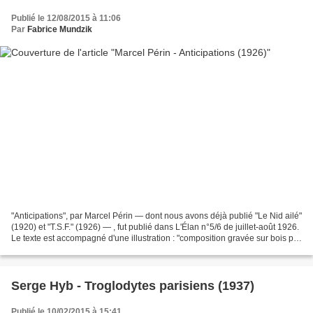
Publié le 12/08/2015 à 11:06
Par
Fabrice Mundzik
"Anticipations", par Marcel Périn — dont nous avons déjà publié "Le Nid ailé"
(1920) et "T.S.F." (1926) — , fut publié dans L'Élan n°5/6 de juillet-août 1926.
Le texte est accompagné d'une illustration : "composition gravée sur bois par
Paul Devaux"....
Serge Hyb - Troglodytes parisiens (1937)
Publié le 10/02/2015 à 15:41