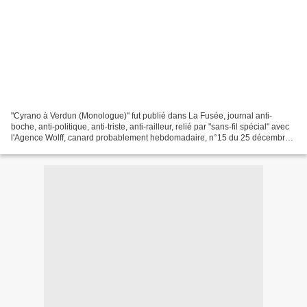
"Cyrano à Verdun (Monologue)" fut publié dans La Fusée, journal anti-
boche, anti-politique, anti-triste, anti-railleur, relié par "sans-fil spécial" avec
l'Agence Wolff, canard probablement hebdomadaire, n°15 du 25 décembre
1916-1er janvier 1917. Cette...