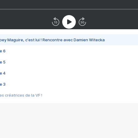
bey Maguire, c'est lui ! Rencontre avec Damien Witecka
e 6
e 5
e 4
e 3
s créatrices de la VF !
e 2
e 1
e Mektoub My Love arrive enfin ! Rencontre avec Shaïn Boumedine et Sal