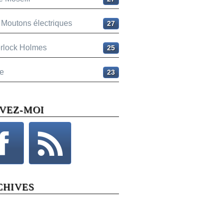
 Moutons électriques
27
rlock Holmes
25
e
23
IVEZ-MOI
CHIVES