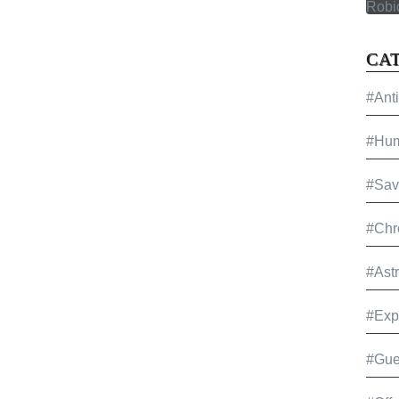
CA
#Ant
#Hu
#Sav
#Chr
#Ast
#Exp
#Gue