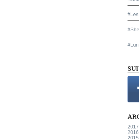
#Les
#She
#Lun
SU
AR
2017
2016
2015