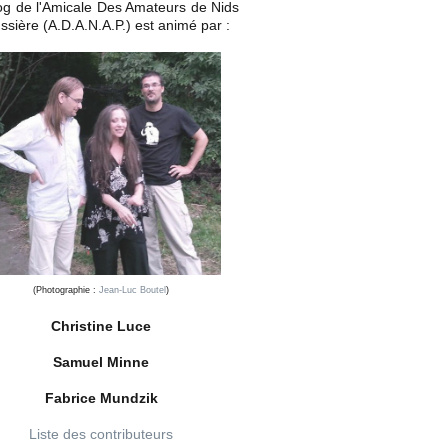
og de l'Amicale Des Amateurs de Nids
ssière (A.D.A.N.A.P.) est animé par :
(Photographie :
Jean-Luc Boutel
)
Christine Luce
Samuel Minne
Fabrice Mundzik
Liste des contributeurs