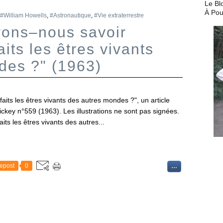
Le Bl
À Pou
#William Howells
,
#Astronautique
,
#Vie extraterrestre
ons–nous savoir
its les êtres vivants
des ?" (1963)
ts les êtres vivants des autres mondes ?", un article
key n°559 (1963). Les illustrations ne sont pas signées.
s les êtres vivants des autres...
epost
0
…