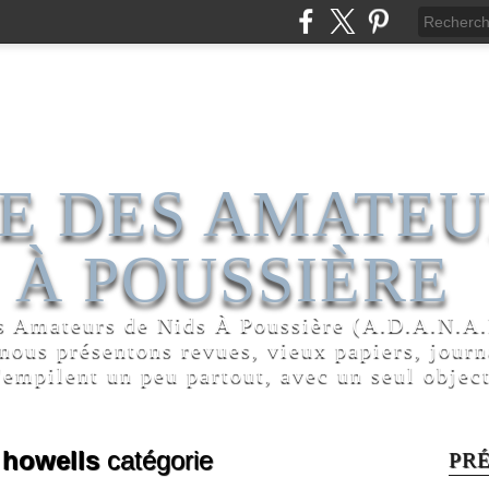
E DES AMATEU
 À POUSSIÈRE
s Amateurs de Nids À Poussière (A.D.A.N.A.P
 nous présentons revues, vieux papiers, jour
'empilent un peu partout, avec un seul object
 howells
catégorie
PR