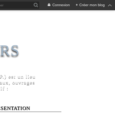
Connexion
+
Créer mon blog
RS
.) est un lieu
naux, ouvrages
if :
ÉSENTATION