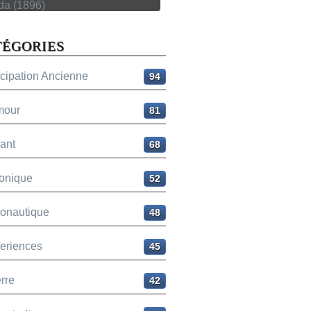
TÉGORIES
icipation Ancienne
94
mour
81
ant
68
onique
52
ronautique
48
eriences
45
rre
42