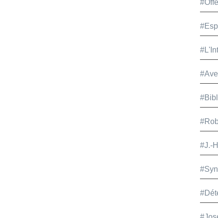
#Offe
#Esp
#L'In
#Ave
#Bib
#Rob
#J.-
#Syn
#Dét
#Jos