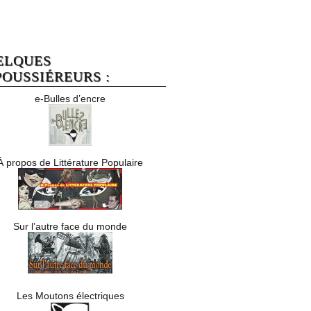
ELQUES
OUSSIÉREURS :
e-Bulles d’encre
À propos de Littérature Populaire
Sur l’autre face du monde
Les Moutons électriques