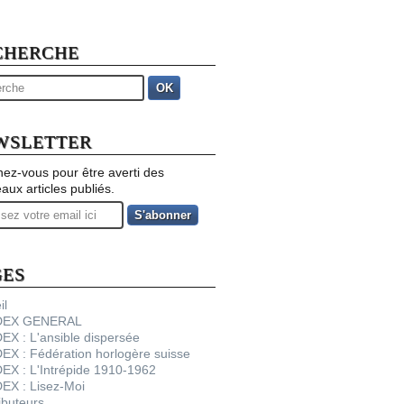
CHERCHE
OK
WSLETTER
ez-vous pour être averti des
aux articles publiés.
GES
il
NDEX GENERAL
DEX : L'ansible dispersée
DEX : Fédération horlogère suisse
DEX : L'Intrépide 1910-1962
DEX : Lisez-Moi
ibuteurs