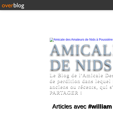
AMICAL
DE NIDS
Le Blog de l'Amicale De
de perdition dans lequel
anciens ou récents, qui s
PARTAGER !
Articles avec
#william