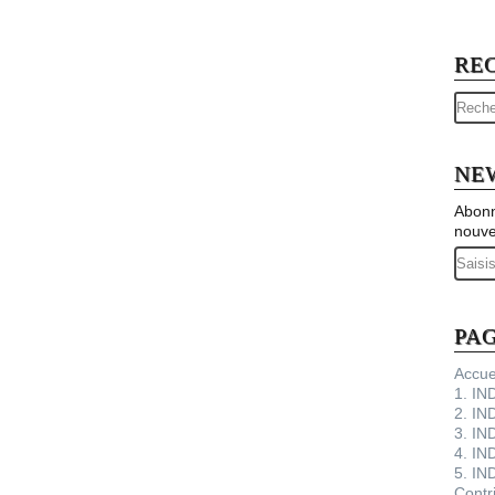
RE
NE
Abonn
nouve
Email
PA
Accue
1. I
2. IN
3. IN
4. IN
5. IN
Contr