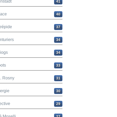
nstadt
41
ace
40
trépide
37
nturiers
34
liogs
34
ots
33
H. Rosny
31
ergie
30
ective
29
é Moselli
27