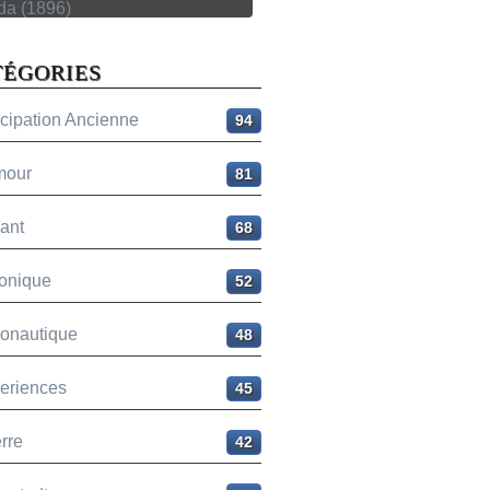
TÉGORIES
icipation Ancienne
94
mour
81
ant
68
onique
52
ronautique
48
eriences
45
rre
42