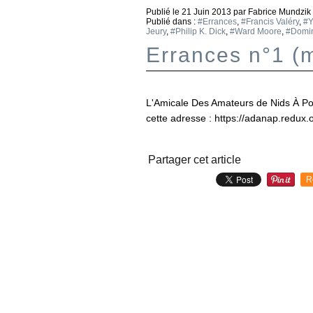
Publié le
21 Juin 2013
par Fabrice Mundzik
Publié dans :
#Errances
,
#Francis Valéry
,
#Y
Jeury
,
#Philip K. Dick
,
#Ward Moore
,
#Domin
Errances n°1 (
L'Amicale Des Amateurs de Nids À Po
cette adresse : https://adanap.redux.
Partager cet article
R