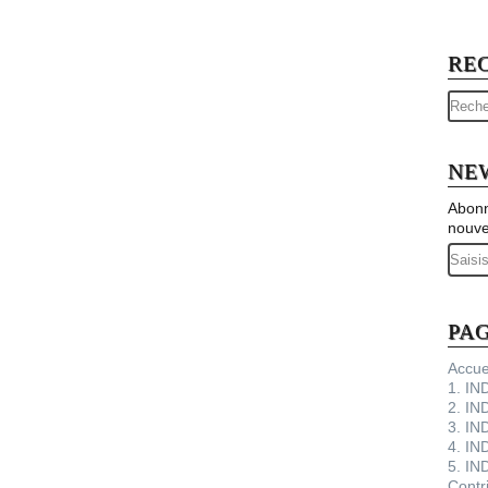
RE
NE
Abonn
nouve
Email
PA
Accue
1. I
2. IN
3. IN
4. IN
5. IN
Contr