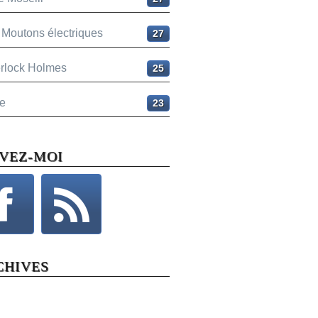
 Moutons électriques
27
rlock Holmes
25
e
23
IVEZ-MOI
CHIVES