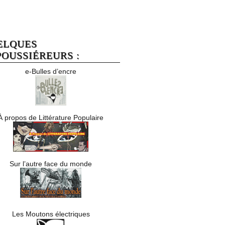
ELQUES
OUSSIÉREURS :
e-Bulles d’encre
À propos de Littérature Populaire
Sur l’autre face du monde
Les Moutons électriques