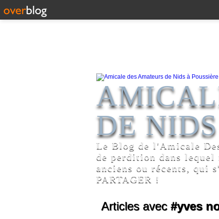
AMICAL
DE NIDS
Le Blog de l'Amicale De
de perdition dans lequel
anciens ou récents, qui s
PARTAGER !
Articles avec
#yves n