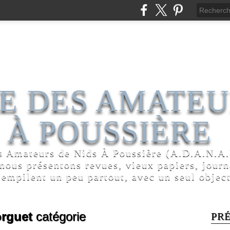
E DES AMATEU
 À POUSSIÈRE
s Amateurs de Nids À Poussière (A.D.A.N.A.P
 nous présentons revues, vieux papiers, jour
'empilent un peu partout, avec un seul object
orguet
catégorie
PR