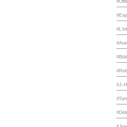
#Offe
#Esp
#L'In
#Ave
#Bib
#Rob
#J.-
#Syn
#Dét
#Jos