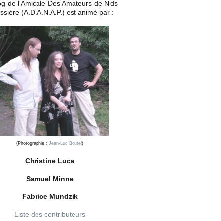
og de l'Amicale Des Amateurs de Nids
ssière (A.D.A.N.A.P.) est animé par :
(Photographie :
Jean-Luc Boutel
)
Christine Luce
Samuel Minne
Fabrice Mundzik
Liste des contributeurs