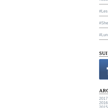
#Les
#She
#Lun
SU
AR
2017
2016
2015