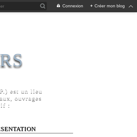
Connexion
+
Créer mon blog
RS
.) est un lieu
naux, ouvrages
if :
ÉSENTATION