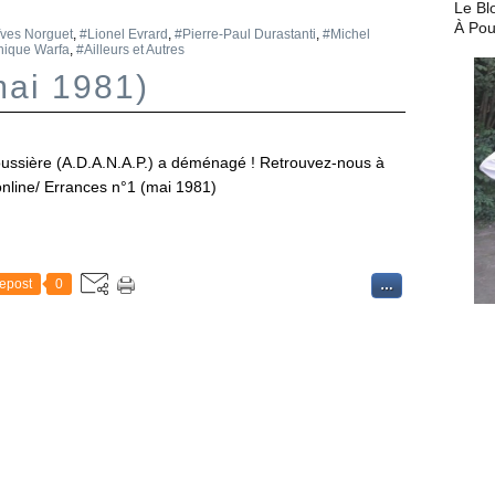
Le Bl
À Pou
ves Norguet
,
#Lionel Evrard
,
#Pierre-Paul Durastanti
,
#Michel
ique Warfa
,
#Ailleurs et Autres
mai 1981)
ussière (A.D.A.N.A.P.) a déménagé ! Retrouvez-nous à
online/ Errances n°1 (mai 1981)
epost
0
…