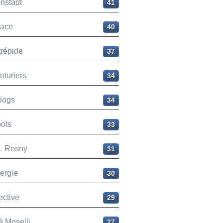
nstadt
41
ace
40
trépide
37
nturiers
34
liogs
34
ots
33
H. Rosny
31
ergie
30
ective
29
é Moselli
27