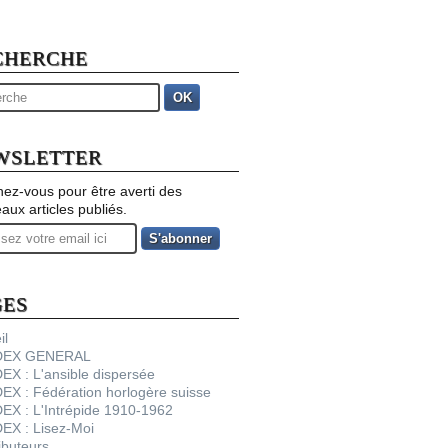
CHERCHE
OK
WSLETTER
ez-vous pour être averti des
aux articles publiés.
GES
il
NDEX GENERAL
DEX : L'ansible dispersée
DEX : Fédération horlogère suisse
DEX : L'Intrépide 1910-1962
DEX : Lisez-Moi
ibuteurs