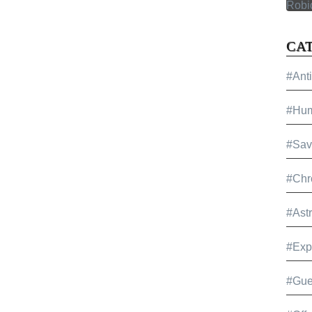
CA
#Ant
#Hu
#Sav
#Chr
#Ast
#Exp
#Gue